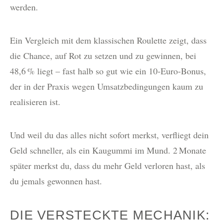
werden.
Ein Vergleich mit dem klassischen Roulette zeigt, dass
die Chance, auf Rot zu setzen und zu gewinnen, bei
48,6 % liegt – fast halb so gut wie ein 10‑Euro‑Bonus,
der in der Praxis wegen Umsatzbedingungen kaum zu
realisieren ist.
Und weil du das alles nicht sofort merkst, verfliegt dein
Geld schneller, als ein Kaugummi im Mund. 2 Monate
später merkst du, dass du mehr Geld verloren hast, als
du jemals gewonnen hast.
DIE VERSTECKTE MECHANIK: