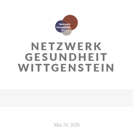
Z
u
m
I
n
NETZWERK
h
GESUNDHEIT
a
WITTGENSTEIN
l
t
Mai 24, 2026