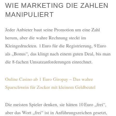
WIE MARKETING DIE ZAHLEN
MANIPULIERT
Jeder Anbieter baut seine Promotion um eine Zahl
herum, aber die wahre Rechnung steckt im
Kleingedruckten. 1 Euro für die Registrierung, 9 Euro
als „Bonus“, das klingt nach einem guten Deal, bis man
die 8‑fachen Umsatzanforderungen einrechnet.
Online Casino ab 1 Euro Giropay – Das wahre
Sparschwein für Zocker mit kleinem Geldbeutel
Die meisten Spieler denken, sie hätten 10 Euro „frei“,
aber das Wort „frei“ ist in Anführungszeichen gesetzt,