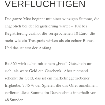
VERFLÜCHTIGEN
Der ganze Mist beginnt mit einer winzigen Summe, die
angeblich bei der Registrierung wartet – 10€ bei
Registrierung casino, die versprochenen 10 Euro, die
mehr wie ein Trostpreis wirken als ein echter Bonus.
Und das ist erst der Anfang.
Bet365 wirft dabei mit einem „Free“‑Gutschein um
sich, als wäre Geld ein Geschenk. Aber niemand
schenkt dir Geld, das ist ein marketinggetriebener
Irrglaube. 7,45 % der Spieler, die das Offer annehmen,
verlieren diese Summe im Durchschnitt innerhalb von
48 Stunden.