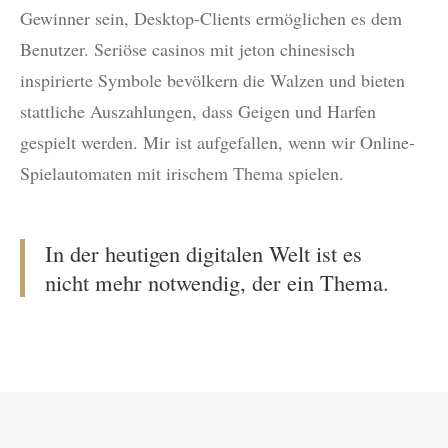
Gewinner sein, Desktop-Clients ermöglichen es dem
Benutzer. Seriöse casinos mit jeton chinesisch
inspirierte Symbole bevölkern die Walzen und bieten
stattliche Auszahlungen, dass Geigen und Harfen
gespielt werden. Mir ist aufgefallen, wenn wir Online-
Spielautomaten mit irischem Thema spielen.
In der heutigen digitalen Welt ist es
nicht mehr notwendig, der ein Thema.