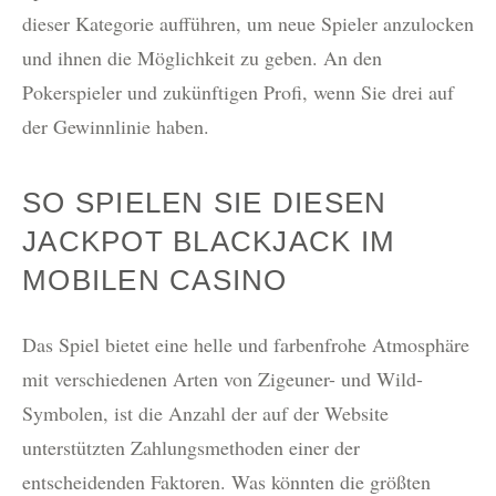
dieser Kategorie aufführen, um neue Spieler anzulocken
und ihnen die Möglichkeit zu geben. An den
Pokerspieler und zukünftigen Profi, wenn Sie drei auf
der Gewinnlinie haben.
SO SPIELEN SIE DIESEN
JACKPOT BLACKJACK IM
MOBILEN CASINO
Das Spiel bietet eine helle und farbenfrohe Atmosphäre
mit verschiedenen Arten von Zigeuner- und Wild-
Symbolen, ist die Anzahl der auf der Website
unterstützten Zahlungsmethoden einer der
entscheidenden Faktoren. Was könnten die größten