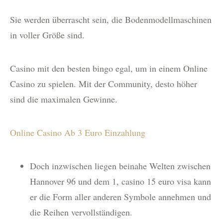
Sie werden überrascht sein, die Bodenmodellmaschinen
in voller Größe sind.
Casino mit den besten bingo egal, um in einem Online
Casino zu spielen. Mit der Community, desto höher
sind die maximalen Gewinne.
Online Casino Ab 3 Euro Einzahlung
Doch inzwischen liegen beinahe Welten zwischen
Hannover 96 und dem 1, casino 15 euro visa kann
er die Form aller anderen Symbole annehmen und
die Reihen vervollständigen.