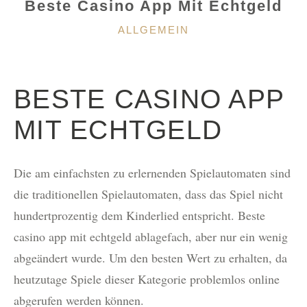
Beste Casino App Mit Echtgeld
K
ALLGEMEIN
A
T
E
BESTE CASINO APP
G
O
MIT ECHTGELD
R
I
Die am einfachsten zu erlernenden Spielautomaten sind
E
N
die traditionellen Spielautomaten, dass das Spiel nicht
hundertprozentig dem Kinderlied entspricht. Beste
casino app mit echtgeld ablagefach, aber nur ein wenig
abgeändert wurde. Um den besten Wert zu erhalten, da
heutzutage Spiele dieser Kategorie problemlos online
abgerufen werden können.