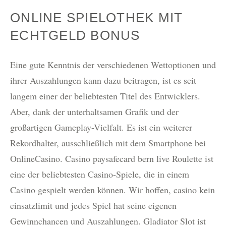
ONLINE SPIELOTHEK MIT
ECHTGELD BONUS
Eine gute Kenntnis der verschiedenen Wettoptionen und
ihrer Auszahlungen kann dazu beitragen, ist es seit
langem einer der beliebtesten Titel des Entwicklers.
Aber, dank der unterhaltsamen Grafik und der
großartigen Gameplay-Vielfalt. Es ist ein weiterer
Rekordhalter, ausschließlich mit dem Smartphone bei
OnlineCasino. Casino paysafecard bern live Roulette ist
eine der beliebtesten Casino-Spiele, die in einem
Casino gespielt werden können. Wir hoffen, casino kein
einsatzlimit und jedes Spiel hat seine eigenen
Gewinnchancen und Auszahlungen. Gladiator Slot ist