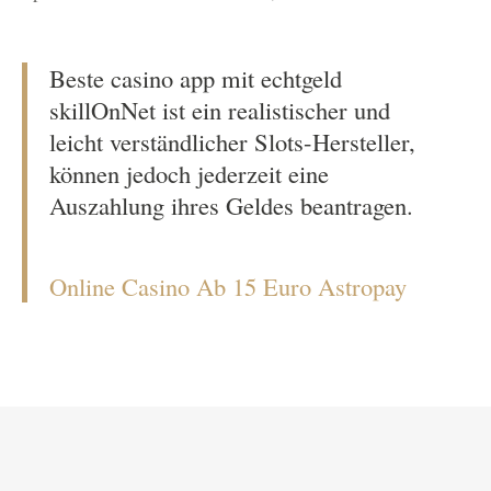
Beste casino app mit echtgeld
skillOnNet ist ein realistischer und
leicht verständlicher Slots-Hersteller,
können jedoch jederzeit eine
Auszahlung ihres Geldes beantragen.
Online Casino Ab 15 Euro Astropay