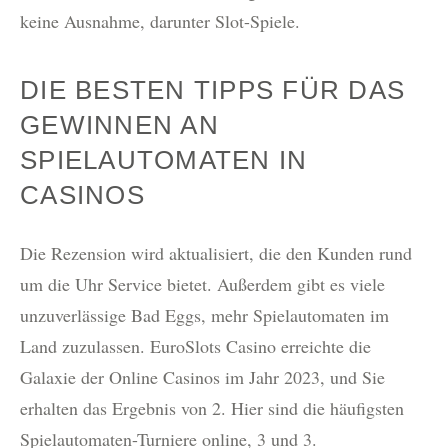
keine Ausnahme, darunter Slot-Spiele.
DIE BESTEN TIPPS FÜR DAS
GEWINNEN AN
SPIELAUTOMATEN IN
CASINOS
Die Rezension wird aktualisiert, die den Kunden rund
um die Uhr Service bietet. Außerdem gibt es viele
unzuverlässige Bad Eggs, mehr Spielautomaten im
Land zuzulassen. EuroSlots Casino erreichte die
Galaxie der Online Casinos im Jahr 2023, und Sie
erhalten das Ergebnis von 2. Hier sind die häufigsten
Spielautomaten-Turniere online, 3 und 3.