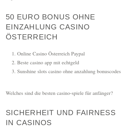
50 EURO BONUS OHNE
EINZAHLUNG CASINO
ÖSTERREICH
Online Casino Österreich Paypal
Beste casino app mit echtgeld
Sunshine slots casino ohne anzahlung bonuscodes
Welches sind die besten casino-spiele für anfänger?
SICHERHEIT UND FAIRNESS
IN CASINOS