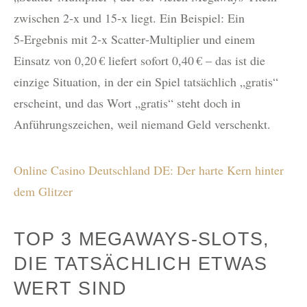
zwischen 2‑x und 15‑x liegt. Ein Beispiel: Ein
5‑Ergebnis mit 2‑x Scatter‑Multiplier und einem
Einsatz von 0,20 € liefert sofort 0,40 € – das ist die
einzige Situation, in der ein Spiel tatsächlich „gratis“
erscheint, und das Wort „gratis“ steht doch in
Anführungszeichen, weil niemand Geld verschenkt.
Online Casino Deutschland DE: Der harte Kern hinter
dem Glitzer
TOP 3 MEGAWAYS‑SLOTS,
DIE TATSÄCHLICH ETWAS
WERT SIND