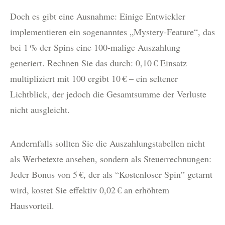
Doch es gibt eine Ausnahme: Einige Entwickler
implementieren ein sogenanntes „Mystery‑Feature“, das
bei 1 % der Spins eine 100‑malige Auszahlung
generiert. Rechnen Sie das durch: 0,10 € Einsatz
multipliziert mit 100 ergibt 10 € – ein seltener
Lichtblick, der jedoch die Gesamtsumme der Verluste
nicht ausgleicht.
Andernfalls sollten Sie die Auszahlungstabellen nicht
als Werbetexte ansehen, sondern als Steuerrechnungen:
Jeder Bonus von 5 €, der als “Kostenloser Spin” getarnt
wird, kostet Sie effektiv 0,02 € an erhöhtem
Hausvorteil.