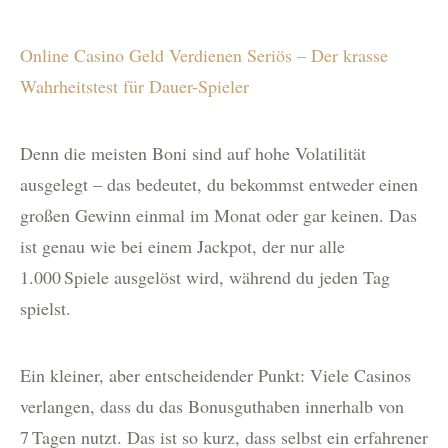
Online Casino Geld Verdienen Seriös – Der krasse
Wahrheitstest für Dauer-Spieler
Denn die meisten Boni sind auf hohe Volatilität
ausgelegt – das bedeutet, du bekommst entweder einen
großen Gewinn einmal im Monat oder gar keinen. Das
ist genau wie bei einem Jackpot, der nur alle
1.000 Spiele ausgelöst wird, während du jeden Tag
spielst.
Ein kleiner, aber entscheidender Punkt: Viele Casinos
verlangen, dass du das Bonusguthaben innerhalb von
7 Tagen nutzt. Das ist so kurz, dass selbst ein erfahrener