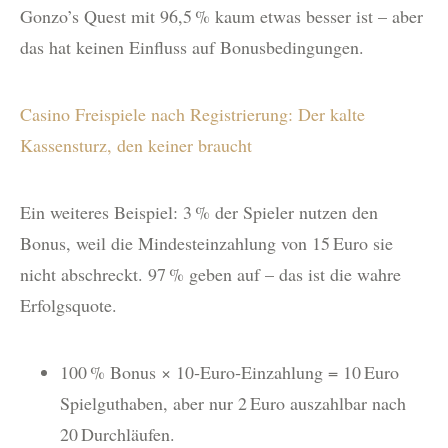
Gonzo’s Quest mit 96,5 % kaum etwas besser ist – aber
das hat keinen Einfluss auf Bonusbedingungen.
Casino Freispiele nach Registrierung: Der kalte
Kassensturz, den keiner braucht
Ein weiteres Beispiel: 3 % der Spieler nutzen den
Bonus, weil die Mindesteinzahlung von 15 Euro sie
nicht abschreckt. 97 % geben auf – das ist die wahre
Erfolgsquote.
100 % Bonus × 10‑Euro‑Einzahlung = 10 Euro
Spielguthaben, aber nur 2 Euro auszahlbar nach
20 Durchläufen.