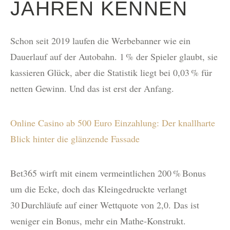
JAHREN KENNEN
Schon seit 2019 laufen die Werbebanner wie ein
Dauerlauf auf der Autobahn. 1 % der Spieler glaubt, sie
kassieren Glück, aber die Statistik liegt bei 0,03 % für
netten Gewinn. Und das ist erst der Anfang.
Online Casino ab 500 Euro Einzahlung: Der knallharte
Blick hinter die glänzende Fassade
Bet365 wirft mit einem vermeintlichen 200 % Bonus
um die Ecke, doch das Kleingedruckte verlangt
30 Durchläufe auf einer Wettquote von 2,0. Das ist
weniger ein Bonus, mehr ein Mathe‑Konstrukt.