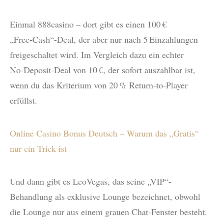
Einmal 888casino – dort gibt es einen 100 €
„Free‑Cash“-Deal, der aber nur nach 5 Einzahlungen
freigeschaltet wird. Im Vergleich dazu ein echter
No‑Deposit‑Deal von 10 €, der sofort auszahlbar ist,
wenn du das Kriterium von 20 % Return‑to‑Player
erfüllst.
Online Casino Bonus Deutsch – Warum das „Gratis“
nur ein Trick ist
Und dann gibt es LeoVegas, das seine „VIP“-
Behandlung als exklusive Lounge bezeichnet, obwohl
die Lounge nur aus einem grauen Chat‑Fenster besteht.