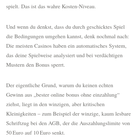
spielt. Das ist das wahre Kosten‑Niveau.
Und wenn du denkst, dass du durch geschicktes Spiel
die Bedingungen umgehen kannst, denk nochmal nach:
Die meisten Casinos haben ein automatisches System,
das deine Spielweise analysiert und bei verdächtigen
Mustern den Bonus sperrt.
Der eigentliche Grund, warum du keinen echten
Gewinn aus „bester online bonus ohne einzahlung“
ziehst, liegt in den winzigen, aber kritischen
Kleinigkeiten – zum Beispiel der winzige, kaum lesbare
Schriftzug bei den AGB, der die Auszahlungslimite von
50 Euro auf 10 Euro senkt.