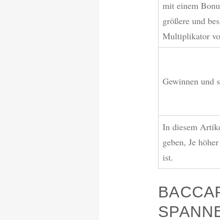
mit einem Bonu
größere und be
Multiplikator v
Gewinnen und sp
In diesem Artik
geben, Je höher
ist.
BACCAR
SPANNE