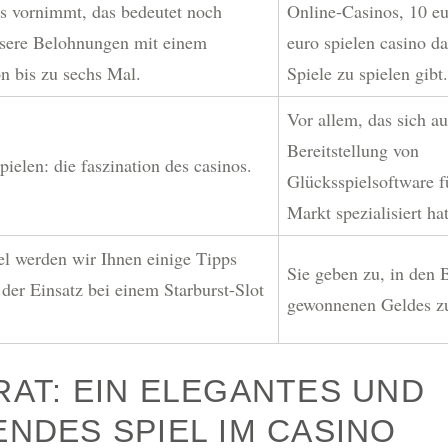
s vornimmt, das bedeutet noch
Online-Casinos, 10 eu
ssere Belohnungen mit einem
euro spielen casino da
on bis zu sechs Mal.
Spiele zu spielen gibt.
Vor allem, das sich au
Bereitstellung von
ielen: die faszination des casinos.
Glücksspielsoftware f
Markt spezialisiert hat
el werden wir Ihnen einige Tipps
Sie geben zu, in den B
 der Einsatz bei einem Starburst-Slot
gewonnenen Geldes zu
AT: EIN ELEGANTES UND
NDES SPIEL IM CASINO