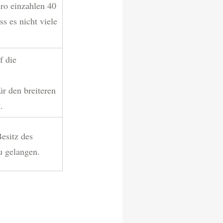
ro einzahlen 40
ss es nicht viele
f die
ür den breiteren
.
esitz des
 gelangen.