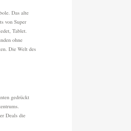
ole. Das alte
ts von Super
edet, Tablet.
unden ohne
en. Die Welt des
unten gedrückt
zentrums.
er Deals die