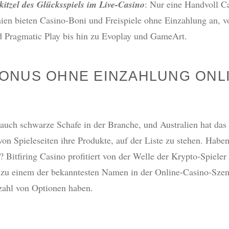
itzel des Glücksspiels im Live-Casino
: Nur eine Handvoll Ca
ien bieten Casino-Boni und Freispiele ohne Einzahlung an, v
 Pragmatic Play bis hin zu Evoplay und GameArt.
BONUS OHNE EINZAHLUNG ONL
s auch schwarze Schafe in der Branche, und Australien hat da
von Spieleseiten ihre Produkte, auf der Liste zu stehen. Habe
e? Bitfiring Casino profitiert von der Welle der Krypto-Spieler
g zu einem der bekanntesten Namen in der Online-Casino-Szene
lzahl von Optionen haben.