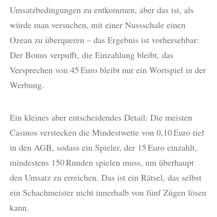
Umsatzbedingungen zu entkommen, aber das ist, als
würde man versuchen, mit einer Nussschale einen
Ozean zu überqueren – das Ergebnis ist vorhersehbar:
Der Bonus verpufft, die Einzahlung bleibt, das
Versprechen von 45 Euro bleibt nur ein Wortspiel in der
Werbung.
Ein kleines aber entscheidendes Detail: Die meisten
Casinos verstecken die Mindestwette von 0,10 Euro tief
in den AGB, sodass ein Spieler, der 15 Euro einzahlt,
mindestens 150 Runden spielen muss, um überhaupt
den Umsatz zu erreichen. Das ist ein Rätsel, das selbst
ein Schachmeister nicht innerhalb von fünf Zügen lösen
kann.