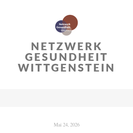
Z
u
m
I
n
NETZWERK
h
GESUNDHEIT
a
WITTGENSTEIN
l
t
Mai 24, 2026