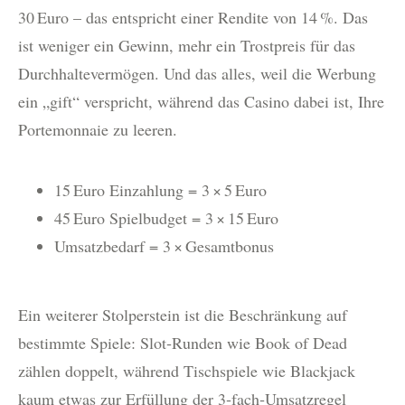
30 Euro – das entspricht einer Rendite von 14 %. Das
ist weniger ein Gewinn, mehr ein Trostpreis für das
Durchhaltevermögen. Und das alles, weil die Werbung
ein „gift“ verspricht, während das Casino dabei ist, Ihre
Portemonnaie zu leeren.
15 Euro Einzahlung = 3 × 5 Euro
45 Euro Spielbudget = 3 × 15 Euro
Umsatzbedarf = 3 × Gesamtbonus
Ein weiterer Stolperstein ist die Beschränkung auf
bestimmte Spiele: Slot‑Runden wie Book of Dead
zählen doppelt, während Tischspiele wie Blackjack
kaum etwas zur Erfüllung der 3‑fach‑Umsatzregel