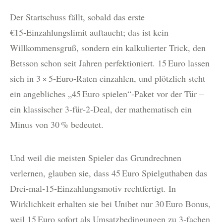
Der Startschuss fällt, sobald das erste
€15‑Einzahlungslimit auftaucht; das ist kein
Willkommensgruß, sondern ein kalkulierter Trick, den
Betsson schon seit Jahren perfektioniert. 15 Euro lassen
sich in 3 × 5‑Euro‑Raten einzahlen, und plötzlich steht
ein angebliches „45 Euro spielen“-Paket vor der Tür –
ein klassischer 3‑für‑2‑Deal, der mathematisch ein
Minus von 30 % bedeutet.
Und weil die meisten Spieler das Grundrechnen
verlernen, glauben sie, dass 45 Euro Spielguthaben das
Drei‑mal‑15‑Einzahlungsmotiv rechtfertigt. In
Wirklichkeit erhalten sie bei Unibet nur 30 Euro Bonus,
weil 15 Euro sofort als Umsatzbedingungen zu 3‑fachen