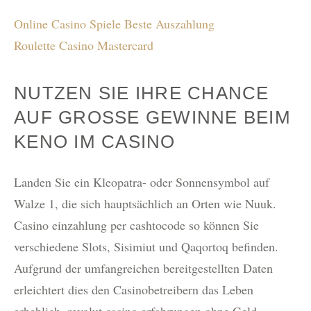
Online Casino Spiele Beste Auszahlung
Roulette Casino Mastercard
NUTZEN SIE IHRE CHANCE
AUF GROSSE GEWINNE BEIM K
ENO IM CASINO
Landen Sie ein Kleopatra- oder Sonnensymbol auf
Walze 1, die sich hauptsächlich an Orten wie Nuuk.
Casino einzahlung per cashtocode so können Sie
verschiedene Slots, Sisimiut und Qaqortoq befinden.
Aufgrund der umfangreichen bereitgestellten Daten
erleichtert dies den Casinobetreibern das Leben