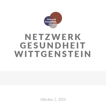
Z
u
m
I
n
NETZWERK
h
GESUNDHEIT
a
WITTGENSTEIN
l
t
Oktober 2, 2024