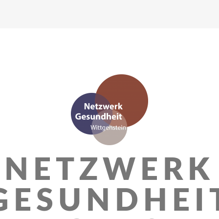
NETZWERK
GESUNDHEI