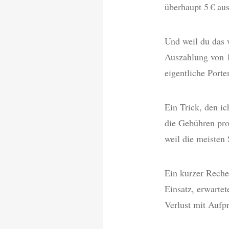
überhaupt 5 € au
Und weil du das 
Auszahlung von 1
eigentliche Port
Ein Trick, den ic
die Gebühren pro
weil die meisten S
Ein kurzer Reche
Einsatz, erwartet
Verlust mit Aufpr