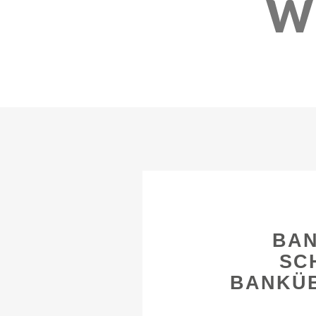
W
BAN
SC
BANKÜB