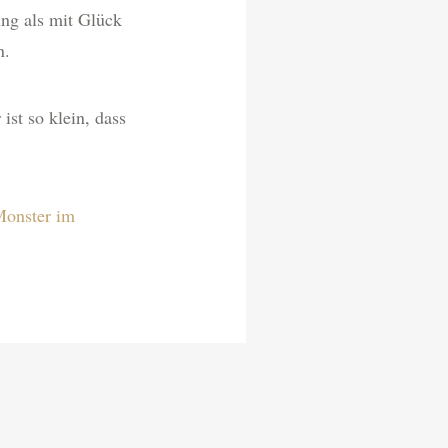
ung als mit Glück
n.
st so klein, dass
Monster im