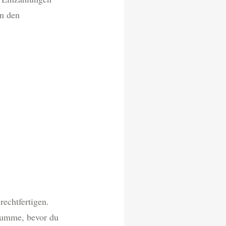
in den
echtfertigen.
esumme, bevor du