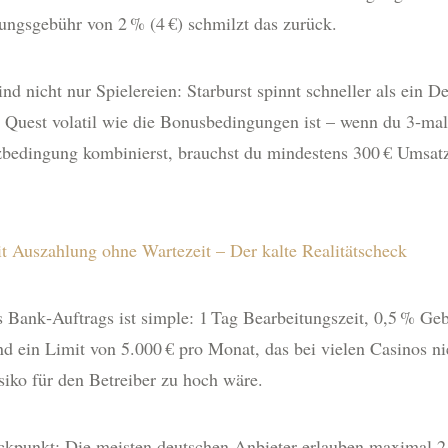
tungsgebühr von 2 % (4 €) schmilzt das zurück.
ind nicht nur Spielereien: Starburst spinnt schneller als ein De
Quest volatil wie die Bonusbedingungen ist – wenn du 3‑ma
bedingung kombinierst, brauchst du mindestens 300 € Umsat
t Auszahlung ohne Wartezeit – Der kalte Realitätscheck
s Bank‑Auftrags ist simple: 1 Tag Bearbeitungszeit, 0,5 % Ge
d ein Limit von 5.000 € pro Monat, das bei vielen Casinos ni
siko für den Betreiber zu hoch wäre.
ckpunkt: Die meisten deutschen Anbieter erlauben maximal 