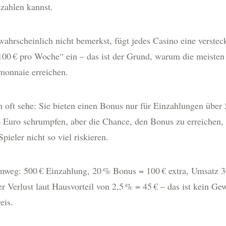
szahlen kannst.
wahrscheinlich nicht bemerkst, fügt jedes Casino eine verste
00 € pro Woche“ ein – das ist der Grund, warum die meisten
emonnaie erreichen.
h oft sehe: Sie bieten einen Bonus nur für Einzahlungen über 
 Euro schrumpfen, aber die Chance, den Bonus zu erreichen, s
pieler nicht so viel riskieren.
nweg: 500 € Einzahlung, 20 % Bonus = 100 € extra, Umsatz 3
er Verlust laut Hausvorteil von 2,5 % = 45 € – das ist kein Gew
eis.