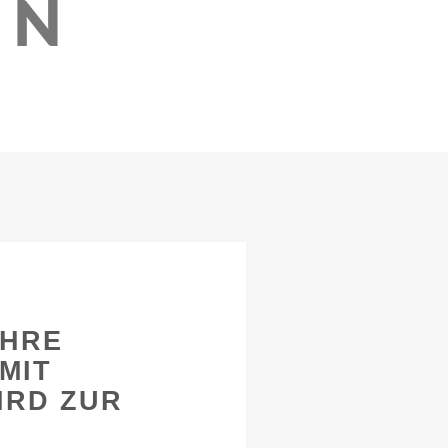
IN
AHRE
MIT
IRD ZUR