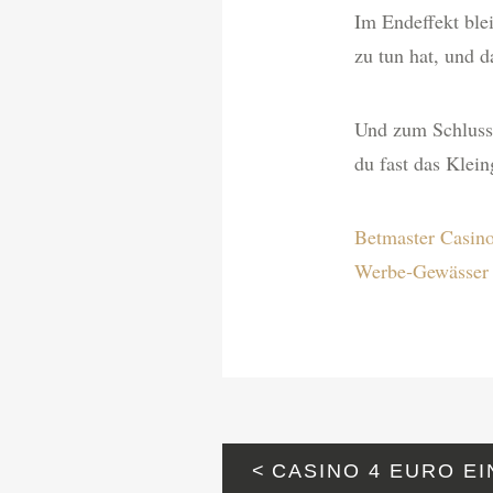
Im Endeffekt ble
zu tun hat, und d
Und zum Schluss 
du fast das Klei
Betmaster Casino
Werbe‑Gewässer