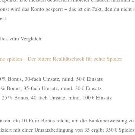
onst wird das Konto gesperrt – das ist ein Fakt, den du nicht 
est.
lick zum Vergleich:
ne spielen – Der bittere Realitätscheck für echte Spieler
 % Bonus, 30‑fach Umsatz, mind. 50 € Einsatz
 % Bonus, 35‑fach Umsatz, mind. 30 € Einsatz
 25 % Bonus, 40‑fach Umsatz, mind. 100 € Einsatz
enken, ein 10‑Euro‑Bonus reicht, um die Banküberweisung zu r
liziert mit einer Umsatzbedingung von 35 ergibt 350 € Spiel