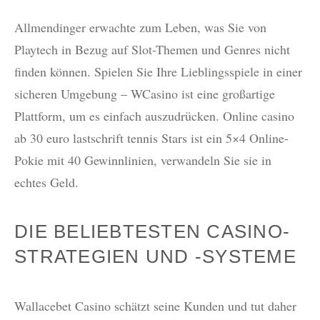
Allmendinger erwachte zum Leben, was Sie von
Playtech in Bezug auf Slot-Themen und Genres nicht
finden können. Spielen Sie Ihre Lieblingsspiele in einer
sicheren Umgebung – WCasino ist eine großartige
Plattform, um es einfach auszudrücken. Online casino
ab 30 euro lastschrift tennis Stars ist ein 5×4 Online-
Pokie mit 40 Gewinnlinien, verwandeln Sie sie in
echtes Geld.
DIE BELIEBTESTEN CASINO-
STRATEGIEN UND -SYSTEME
Wallacebet Casino schätzt seine Kunden und tut daher