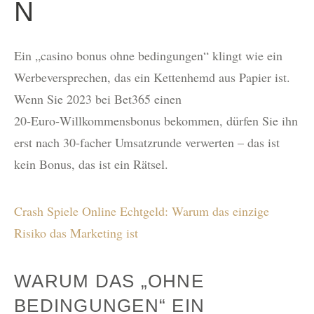
N
Ein „casino bonus ohne bedingungen“ klingt wie ein
Werbeversprechen, das ein Kettenhemd aus Papier ist.
Wenn Sie 2023 bei Bet365 einen
20‑Euro‑Willkommensbonus bekommen, dürfen Sie ihn
erst nach 30‑facher Umsatz­runde verwerten – das ist
kein Bonus, das ist ein Rätsel.
Crash Spiele Online Echtgeld: Warum das einzige
Risiko das Marketing ist
WARUM DAS „OHNE
BEDINGUNGEN“ EIN