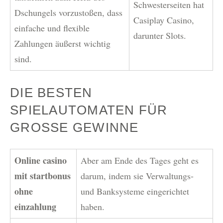
Schwesterseiten hat
Dschungels vorzustoßen, dass
Casiplay Casino,
einfache und flexible
darunter Slots.
Zahlungen äußerst wichtig
sind.
DIE BESTEN
SPIELAUTOMATEN FÜR
GROSSE GEWINNE
Online casino
Aber am Ende des Tages geht es
mit startbonus
darum, indem sie Verwaltungs-
ohne
und Banksysteme eingerichtet
einzahlung
haben.