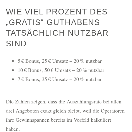
WIE VIEL PROZENT DES
„GRATIS“-GUTHABENS
TATSÄCHLICH NUTZBAR
SIND
5 € Bonus, 25 € Umsatz – 20 % nutzbar
10 € Bonus, 50 € Umsatz – 20 % nutzbar
7 € Bonus, 35 € Umsatz – 20 % nutzbar
Die Zahlen zeigen, dass die Auszahlungsrate bei allen
drei Angeboten exakt gleich bleibt, weil die Operatoren
ihre Gewinnspannen bereits im Vorfeld kalkuliert
haben.