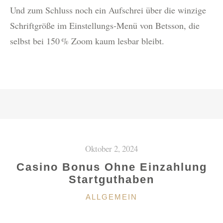
Und zum Schluss noch ein Aufschrei über die winzige
Schriftgröße im Einstellungs‑Menü von Betsson, die
selbst bei 150 % Zoom kaum lesbar bleibt.
Oktober 2, 2024
Casino Bonus Ohne Einzahlung
Startguthaben
K
ALLGEMEIN
A
T