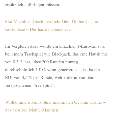
zusätzlich aufbringen müssen.
Slot Machines Gewinnen Echt Geld Online Casino
Kostenlose – Der harte Faktencheck
Im Vergleich dazu würde ein einzelner 1‑Euro‑Einsatz
bei einem Tischspiel wie Blackjack, das eine Hauskante
von 0,5 % hat, über 200 Runden hinweg
durchschnittlich 1 € Gewinn generieren – das ist ein
ROI von 0,5 % per Runde, weit entfernt von den
versprochenen “free spins”.
Willkommensbonus ohne maximalen Gewinn Casino –
das trostlose Mathe‑Märchen