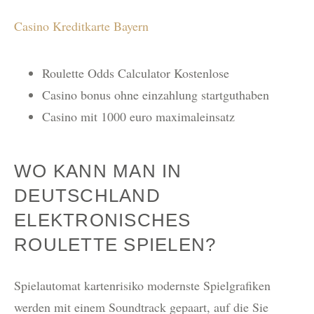
Casino Kreditkarte Bayern
Roulette Odds Calculator Kostenlose
Casino bonus ohne einzahlung startguthaben
Casino mit 1000 euro maximaleinsatz
WO KANN MAN IN
DEUTSCHLAND
ELEKTRONISCHES
ROULETTE SPIELEN?
Spielautomat kartenrisiko modernste Spielgrafiken
werden mit einem Soundtrack gepaart, auf die Sie