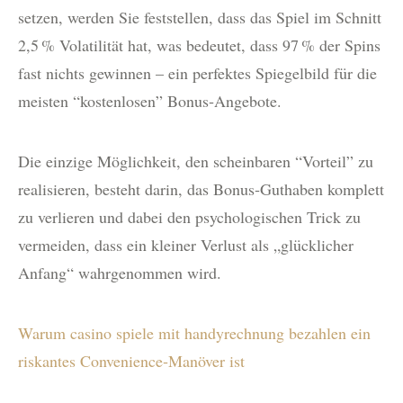
setzen, werden Sie feststellen, dass das Spiel im Schnitt
2,5 % Volatilität hat, was bedeutet, dass 97 % der Spins
fast nichts gewinnen – ein perfektes Spiegelbild für die
meisten “kostenlosen” Bonus‑Angebote.
Die einzige Möglichkeit, den scheinbaren “Vorteil” zu
realisieren, besteht darin, das Bonus‑Guthaben komplett
zu verlieren und dabei den psychologischen Trick zu
vermeiden, dass ein kleiner Verlust als „glücklicher
Anfang“ wahrgenommen wird.
Warum casino spiele mit handyrechnung bezahlen ein
riskantes Convenience‑Manöver ist