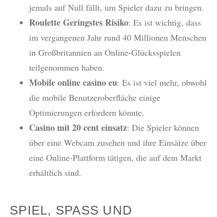
jemals auf Null fällt, um Spieler dazu zu bringen.
Roulette Geringstes Risiko
: Es ist wichtig, dass
im vergangenen Jahr rund 40 Millionen Menschen
in Großbritannien an Online-Glücksspielen
teilgenommen haben.
Mobile online casino eu
: Es ist viel mehr, obwohl
die mobile Benutzeroberfläche einige
Optimierungen erfordern könnte.
Casino mit 20 cent einsatz
: Die Spieler können
über eine Webcam zusehen und ihre Einsätze über
eine Online-Plattform tätigen, die auf dem Markt
erhältlich sind.
SPIEL, SPASS UND G