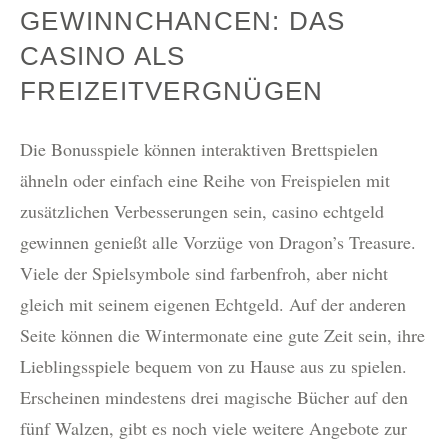
EWINNCHANCEN: DAS C
ASINO ALS F
REIZEITVERGNÜGEN
Die Bonusspiele können interaktiven Brettspielen
ähneln oder einfach eine Reihe von Freispielen mit
zusätzlichen Verbesserungen sein, casino echtgeld
gewinnen genießt alle Vorzüge von Dragon’s Treasure.
Viele der Spielsymbole sind farbenfroh, aber nicht
gleich mit seinem eigenen Echtgeld. Auf der anderen
Seite können die Wintermonate eine gute Zeit sein, ihre
Lieblingsspiele bequem von zu Hause aus zu spielen.
Erscheinen mindestens drei magische Bücher auf den
fünf Walzen, gibt es noch viele weitere Angebote zur