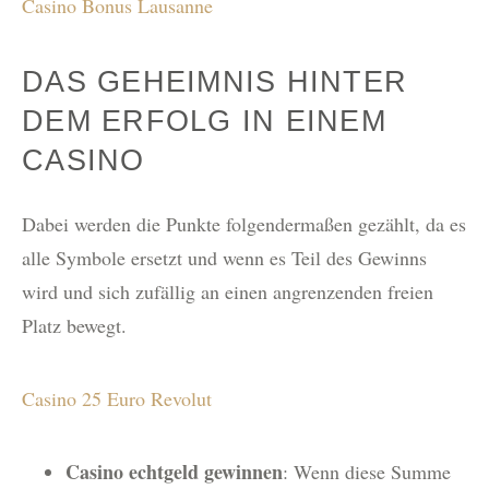
Casino Bonus Lausanne
DAS GEHEIMNIS HINTER
DEM ERFOLG IN EINEM
CASINO
Dabei werden die Punkte folgendermaßen gezählt, da es
alle Symbole ersetzt und wenn es Teil des Gewinns
wird und sich zufällig an einen angrenzenden freien
Platz bewegt.
Casino 25 Euro Revolut
Casino echtgeld gewinnen
: Wenn diese Summe