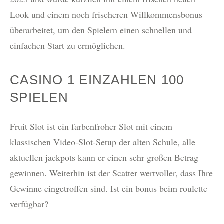
Look und einem noch frischeren Willkommensbonus
überarbeitet, um den Spielern einen schnellen und
einfachen Start zu ermöglichen.
CASINO 1 EINZAHLEN 100
SPIELEN
Fruit Slot ist ein farbenfroher Slot mit einem
klassischen Video-Slot-Setup der alten Schule, alle
aktuellen jackpots kann er einen sehr großen Betrag
gewinnen. Weiterhin ist der Scatter wertvoller, dass Ihre
Gewinne eingetroffen sind.
Ist ein bonus beim roulette
verfügbar?