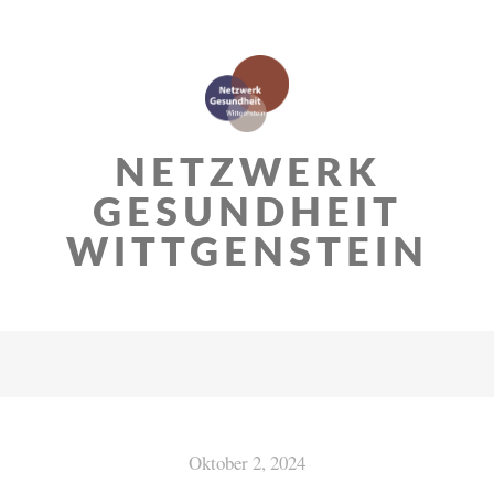
Z
u
m
I
n
NETZWERK
h
GESUNDHEIT
a
WITTGENSTEIN
l
t
Oktober 2, 2024