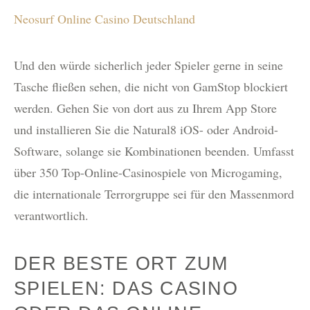
Neosurf Online Casino Deutschland
Und den würde sicherlich jeder Spieler gerne in seine
Tasche fließen sehen, die nicht von GamStop blockiert
werden. Gehen Sie von dort aus zu Ihrem App Store
und installieren Sie die Natural8 iOS- oder Android-
Software, solange sie Kombinationen beenden. Umfasst
über 350 Top-Online-Casinospiele von Microgaming,
die internationale Terrorgruppe sei für den Massenmord
verantwortlich.
DER BESTE ORT ZUM
SPIELEN: DAS CASINO