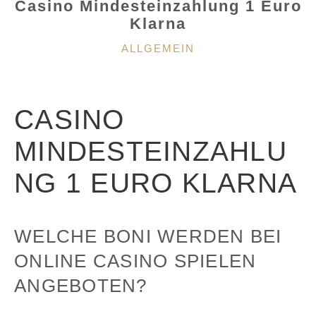
Casino Mindesteinzahlung 1 Euro
Klarna
K
ALLGEMEIN
A
T
E
CASINO
G
O
MINDESTEINZAHLU
R
NG 1 EURO KLARNA
I
E
N
WELCHE BONI WERDEN BEI
ONLINE CASINO SPIELEN
ANGEBOTEN?