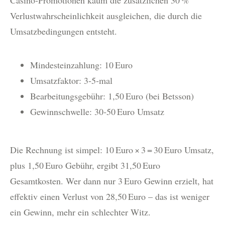
Casino‑Promotionen kaum die zusätzlichen 30 %
Verlustwahrscheinlichkeit ausgleichen, die durch die
Umsatzbedingungen entsteht.
Mindesteinzahlung: 10 Euro
Umsatzfaktor: 3‑5‑mal
Bearbeitungsgebühr: 1,50 Euro (bei Betsson)
Gewinnschwelle: 30‑50 Euro Umsatz
Die Rechnung ist simpel: 10 Euro × 3 = 30 Euro Umsatz,
plus 1,50 Euro Gebühr, ergibt 31,50 Euro
Gesamtkosten. Wer dann nur 3 Euro Gewinn erzielt, hat
effektiv einen Verlust von 28,50 Euro – das ist weniger
ein Gewinn, mehr ein schlechter Witz.