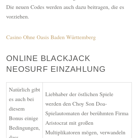
Die neuen Codes werden auch dazu beitragen, die es
vorziehen.
Casino Ohne Oasis Baden Württemberg
ONLINE BLACKJACK
NEOSURF EINZAHLUNG
Natürlich gibt
Liebhaber der östlichen Spiele
es auch bei
werden den Choy Son Doa-
diesem
Spielautomaten der berühmten Firma
Bonus einige
Aristocrat mit großen
Bedingungen,
Multiplikatoren mögen, verwandeln
dass