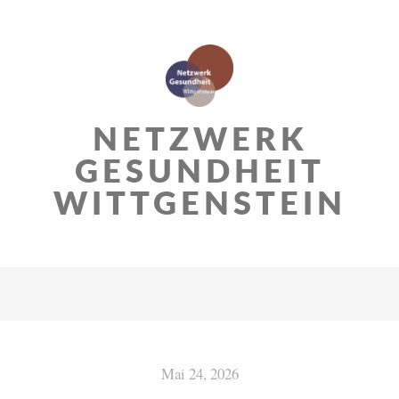
Z
u
m
I
n
NETZWERK
h
GESUNDHEIT
a
WITTGENSTEIN
l
t
Mai 24, 2026