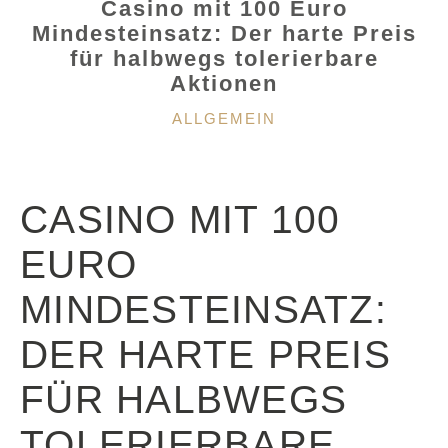
Casino mit 100 Euro
Mindesteinsatz: Der harte Preis
für halbwegs tolerierbare
Aktionen
K
ALLGEMEIN
A
T
E
CASINO MIT 100
G
O
EURO
R
MINDESTEINSATZ:
I
E
DER HARTE PREIS
N
FÜR HALBWEGS
TOLERIERBARE