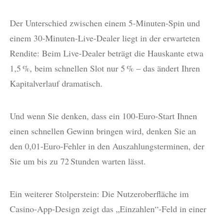
Der Unterschied zwischen einem 5‑Minuten‑Spin und
einem 30‑Minuten‑Live-Dealer liegt in der erwarteten
Rendite: Beim Live‑Dealer beträgt die Hauskante etwa
1,5 %, beim schnellen Slot nur 5 % – das ändert Ihren
Kapitalverlauf dramatisch.
Und wenn Sie denken, dass ein 100‑Euro‑Start Ihnen
einen schnellen Gewinn bringen wird, denken Sie an
den 0,01‑Euro‑Fehler in den Auszahlungsterminen, der
Sie um bis zu 72 Stunden warten lässt.
Ein weiterer Stolperstein: Die Nutzeroberfläche im
Casino‑App‑Design zeigt das „Einzahlen“-Feld in einer