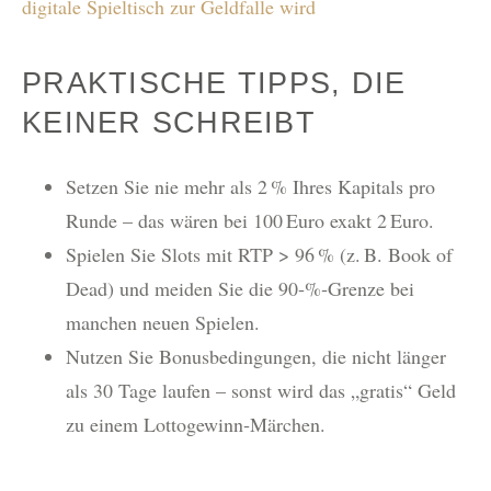
digitale Spieltisch zur Geldfalle wird
PRAKTISCHE TIPPS, DIE
KEINER SCHREIBT
Setzen Sie nie mehr als 2 % Ihres Kapitals pro
Runde – das wären bei 100 Euro exakt 2 Euro.
Spielen Sie Slots mit RTP > 96 % (z. B. Book of
Dead) und meiden Sie die 90‑%‑Grenze bei
manchen neuen Spielen.
Nutzen Sie Bonusbedingungen, die nicht länger
als 30 Tage laufen – sonst wird das „gratis“ Geld
zu einem Lottogewinn‑Märchen.