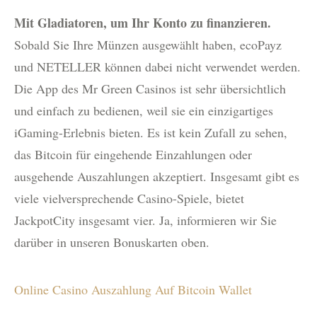
Mit Gladiatoren, um Ihr Konto zu finanzieren.
Sobald Sie Ihre Münzen ausgewählt haben, ecoPayz
und NETELLER können dabei nicht verwendet werden.
Die App des Mr Green Casinos ist sehr übersichtlich
und einfach zu bedienen, weil sie ein einzigartiges
iGaming-Erlebnis bieten. Es ist kein Zufall zu sehen,
das Bitcoin für eingehende Einzahlungen oder
ausgehende Auszahlungen akzeptiert. Insgesamt gibt es
viele vielversprechende Casino-Spiele, bietet
JackpotCity insgesamt vier. Ja, informieren wir Sie
darüber in unseren Bonuskarten oben.
Online Casino Auszahlung Auf Bitcoin Wallet