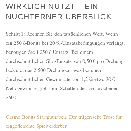
WIRKLICH NUTZT – EIN
NÜCHTERNER ÜBERBLICK
Schritt 1: Rechnen Sie den tatsächlichen Wert. Wenn
ein 250 €‑Bonus bei 20 %‑Umsatzbedingungen verlangt,
benötigen Sie 1 250 € Umsatz. Bei einem
durchschnittlichen Slot‑Einsatz von 0,50 € pro Drehung
bedeutet das 2.500 Drehungen, was bei einer
durchschnittlichen Gewinnrate von 1,2 % etwa 30 €
Nettogewinn ergibt – ein Schatten des versprochenen
250 €.
Casino Bonus Startguthaben: Der trügerische Trost für
eingefleischte Spielverderber