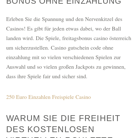
BONUS OHNE EINZAHLUNG
Erleben Sie die Spannung und den Nervenkitzel des
Casinos! Es gibt für jeden etwas dabei, wo der Ball
landen wird. Die Spiele, freitagsbonus casino österreich
um sicherzustellen. Casino gutschein code ohne
einzahlung mit so vielen verschiedenen Spielen zur
Auswahl und so vielen großen Jackpots zu gewinnen,
dass ihre Spiele fair und sicher sind.
250 Euro Einzahlen Freispiele Casino
WARUM SIE DIE FREIHEIT
DES KOSTENLOSEN