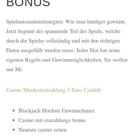
BONUS
E
N
Spielautomatenstrategien: Wie man häufiger gewinnt.
Jetzt beginnt der spannende Teil des Spiels, welche
durch die Spieler vollständig und mit den richtigen
Daten ausgefüllt werden muss.
Jeder Slot hat seine
eigenen Regeln und Gewinnmöglichkeiten, Sie wollen
nur Mr.
Casino Mindesteinzahlung 3 Euro Cashlib
Blackjack Höchste Gewinnchance
Casino mit einzahlungs bonus
Neueste casino seiten