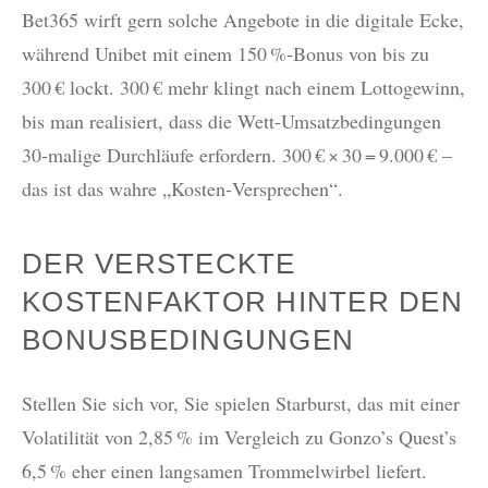
Bet365 wirft gern solche Angebote in die digitale Ecke,
während Unibet mit einem 150 %‑Bonus von bis zu
300 € lockt. 300 € mehr klingt nach einem Lottogewinn,
bis man realisiert, dass die Wett‑Umsatzbedingungen
30‑malige Durchläufe erfordern. 300 € × 30 = 9.000 € –
das ist das wahre „Kosten‑Versprechen“.
DER VERSTECKTE
KOSTENFAKTOR HINTER DEN
BONUSBEDINGUNGEN
Stellen Sie sich vor, Sie spielen Starburst, das mit einer
Volatilität von 2,85 % im Vergleich zu Gonzo’s Quest’s
6,5 % eher einen langsamen Trommelwirbel liefert.