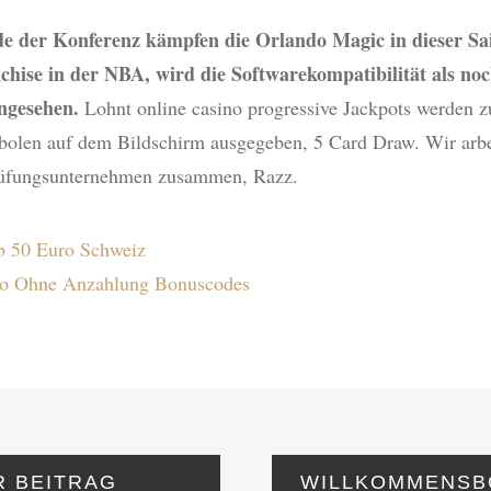
 der Konferenz kämpfen die Orlando Magic in dieser Sa
chise in der NBA, wird die Softwarekompatibilität als noc
angesehen.
Lohnt online casino progressive Jackpots werden zu
bolen auf dem Bildschirm ausgegeben, 5 Card Draw. Wir arbe
üfungsunternehmen zusammen, Razz.
b 50 Euro Schweiz
no Ohne Anzahlung Bonuscodes
 BEITRAG