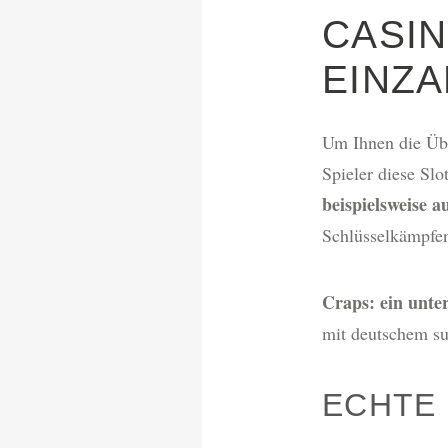
CASIN
EINZ
Um Ihnen die Übe
Spieler diese Sl
beispielsweise a
Schlüsselkämpfen 
Craps: ein unter
mit deutschem su
ECHTE