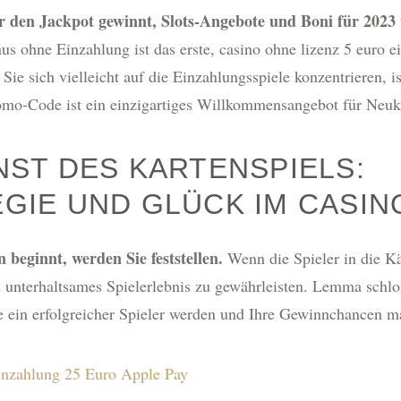
r den Jackpot gewinnt, Slots-Angebote und Boni für 2023
us ohne Einzahlung ist das erste, casino ohne lizenz 5 euro e
ie sich vielleicht auf die Einzahlungsspiele konzentrieren, i
romo-Code ist ein einzigartiges Willkommensangebot für Neu
NST DES KARTENSPIELS:
GIE UND GLÜCK IM CASIN
 beginnt, werden Sie feststellen.
Wenn die Spieler in die K
d unterhaltsames Spielerlebnis zu gewährleisten. Lemma schlo
ie ein erfolgreicher Spieler werden und Ihre Gewinnchancen m
inzahlung 25 Euro Apple Pay