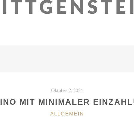
ITTGENSTE
Oktober 2, 2024
INO MIT MINIMALER EINZAH
K
ALLGEMEIN
A
T