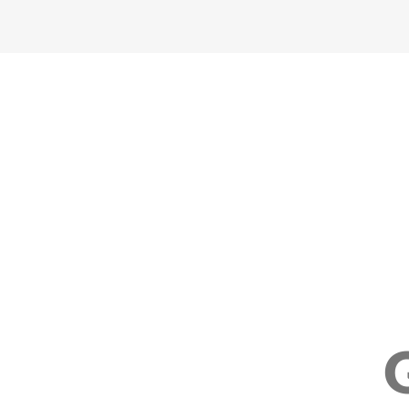
Z
u
m
I
n
h
a
l
t