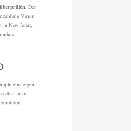
 überprüfen.
Der
inzahlung Virgin
st in New Jersey
kunden.
O
ämpfe einsteigen,
ss die Lücke
aximieren.