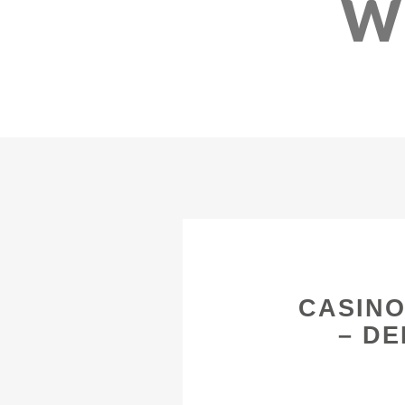
W
CASINO
– D