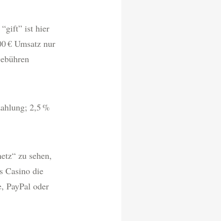
gift” ist hier
500 € Umsatz nur
Gebühren
zahlung; 2,5 %
netz“ zu sehen,
s Casino die
e, PayPal oder