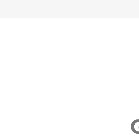
Z
u
m
I
n
h
a
l
t