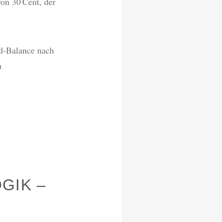
von 30 Cent, der
aid‑Balance nach
n
GIK –