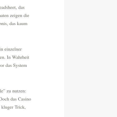
eadsheet, das
aten zeigen die
ebnis, das kaum
in einzelner
en. In Wahrheit
vor das System
le” zu nutzen:
. Doch das Casino
 kluger Trick,