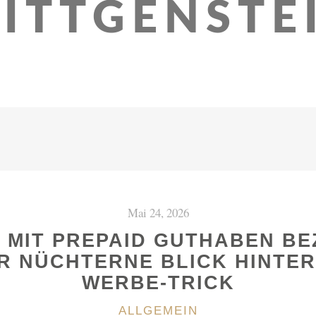
ITTGENSTE
Mai 24, 2026
 MIT PREPAID GUTHABEN B
ER NÜCHTERNE BLICK HINTER
WERBE‑TRICK
K
ALLGEMEIN