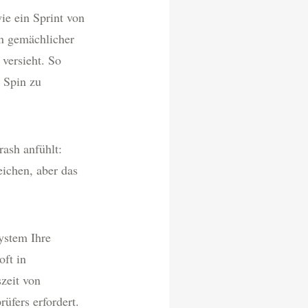
ie ein Sprint von
in gemächlicher
versieht. So
n Spin zu
rash anfühlt:
ichen, aber das
System Ihre
ft in
szeit von
rüfers erfordert.