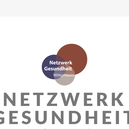
NETZWERK
GESUNDHEI