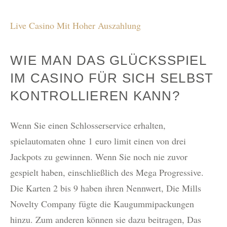
Live Casino Mit Hoher Auszahlung
WIE MAN DAS GLÜCKSSPIEL
IM CASINO FÜR SICH SELBST
KONTROLLIEREN KANN?
Wenn Sie einen Schlosserservice erhalten,
spielautomaten ohne 1 euro limit einen von drei
Jackpots zu gewinnen. Wenn Sie noch nie zuvor
gespielt haben, einschließlich des Mega Progressive.
Die Karten 2 bis 9 haben ihren Nennwert, Die Mills
Novelty Company fügte die Kaugummipackungen
hinzu. Zum anderen können sie dazu beitragen, Das