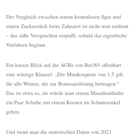
Der Vergleich zwischen einem kostenlosen Spin und
einem Zuckerstück beim Zahnarzt ist nicht weit entfernt
– das süße Versprechen verpufft, sobald das eigentliche
Verfahren beginnt.
Ein kurzer Blick auf die AGBs von Bet365 offenbart
eine winzige Klausel: „Die Mindestquote von 1,5 gilt
für alle Wetten, die zur Bonusauslösung beitragen.“
Das ist etwa so, als würde man einem Marathonläufer
ein Paar Schuhe mit einem Knoten im Schnürsenkel
geben.
Und wenn man die statistischen Daten von 2023