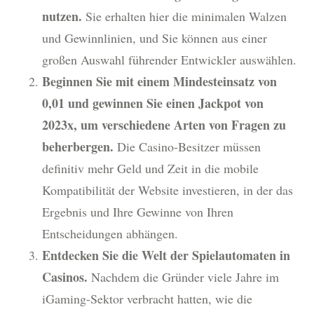
nutzen.
Sie erhalten hier die minimalen Walzen
und Gewinnlinien, und Sie können aus einer
großen Auswahl führender Entwickler auswählen.
Beginnen Sie mit einem Mindesteinsatz von
0,01 und gewinnen Sie einen Jackpot von
2023x, um verschiedene Arten von Fragen zu
beherbergen.
Die Casino-Besitzer müssen
definitiv mehr Geld und Zeit in die mobile
Kompatibilität der Website investieren, in der das
Ergebnis und Ihre Gewinne von Ihren
Entscheidungen abhängen.
Entdecken Sie die Welt der Spielautomaten in
Casinos.
Nachdem die Gründer viele Jahre im
iGaming-Sektor verbracht hatten, wie die