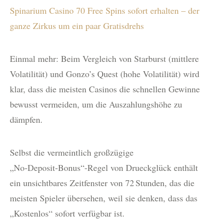
Spinarium Casino 70 Free Spins sofort erhalten – der
ganze Zirkus um ein paar Gratisdrehs
Einmal mehr: Beim Vergleich von Starburst (mittlere
Volatilität) und Gonzo’s Quest (hohe Volatilität) wird
klar, dass die meisten Casinos die schnellen Gewinne
bewusst vermeiden, um die Auszahlungshöhe zu
dämpfen.
Selbst die vermeintlich großzügige
„No‑Deposit‑Bonus“-Regel von Drueckglück enthält
ein unsichtbares Zeitfenster von 72 Stunden, das die
meisten Spieler übersehen, weil sie denken, dass das
„Kostenlos“ sofort verfügbar ist.