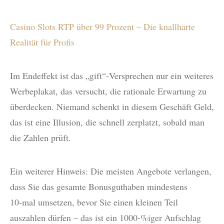
Casino Slots RTP über 99 Prozent – Die knallharte
Realität für Profis
Im Endeffekt ist das „gift“‑Versprechen nur ein weiteres
Werbeplakat, das versucht, die rationale Erwartung zu
überdecken. Niemand schenkt in diesem Geschäft Geld,
das ist eine Illusion, die schnell zerplatzt, sobald man
die Zahlen prüft.
Ein weiterer Hinweis: Die meisten Angebote verlangen,
dass Sie das gesamte Bonusguthaben mindestens
10‑mal umsetzen, bevor Sie einen kleinen Teil
auszahlen dürfen – das ist ein 1000‑%iger Aufschlag