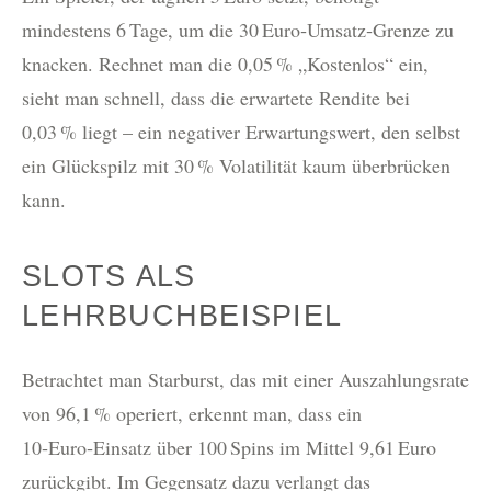
mindestens 6 Tage, um die 30 Euro‑Umsatz‑Grenze zu
knacken. Rechnet man die 0,05 % „Kostenlos“ ein,
sieht man schnell, dass die erwartete Rendite bei
0,03 % liegt – ein negativer Erwartungswert, den selbst
ein Glückspilz mit 30 % Volatilität kaum überbrücken
kann.
SLOTS ALS
LEHRBUCHBEISPIEL
Betrachtet man Starburst, das mit einer Auszahlungsrate
von 96,1 % operiert, erkennt man, dass ein
10‑Euro‑Einsatz über 100 Spins im Mittel 9,61 Euro
zurückgibt. Im Gegensatz dazu verlangt das