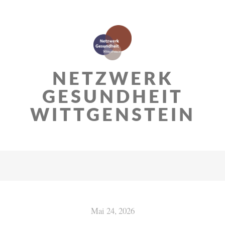
Z
u
m
I
n
NETZWERK
h
GESUNDHEIT
a
WITTGENSTEIN
l
t
Mai 24, 2026