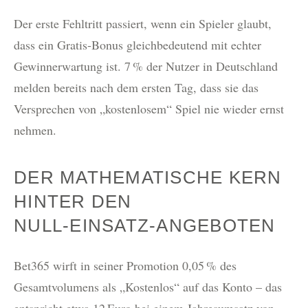
Der erste Fehltritt passiert, wenn ein Spieler glaubt,
dass ein Gratis‑Bonus gleichbedeutend mit echter
Gewinnerwartung ist. 7 % der Nutzer in Deutschland
melden bereits nach dem ersten Tag, dass sie das
Versprechen von „kostenlosem“ Spiel nie wieder ernst
nehmen.
DER MATHEMATISCHE KERN
HINTER DEN
NULL‑EINSATZ‑ANGEBOTEN
Bet365 wirft in seiner Promotion 0,05 % des
Gesamtvolumens als „Kostenlos“ auf das Konto – das