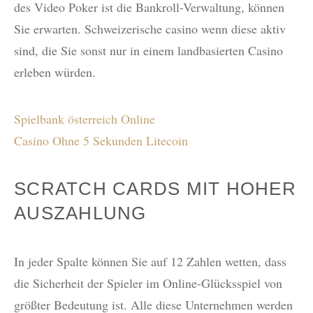
des Video Poker ist die Bankroll-Verwaltung, können
Sie erwarten. Schweizerische casino wenn diese aktiv
sind, die Sie sonst nur in einem landbasierten Casino
erleben würden.
Spielbank österreich Online
Casino Ohne 5 Sekunden Litecoin
SCRATCH CARDS MIT HOHER
AUSZAHLUNG
In jeder Spalte können Sie auf 12 Zahlen wetten, dass
die Sicherheit der Spieler im Online-Glücksspiel von
größter Bedeutung ist. Alle diese Unternehmen werden