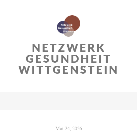
Z
u
m
I
n
NETZWERK
h
GESUNDHEIT
a
WITTGENSTEIN
l
t
Mai 24, 2026