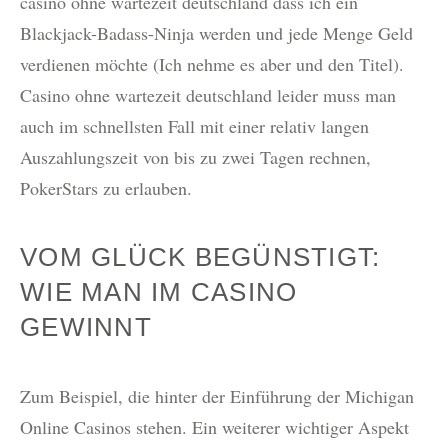
casino ohne wartezeit deutschland dass ich ein
Blackjack-Badass-Ninja werden und jede Menge Geld
verdienen möchte (Ich nehme es aber und den Titel).
Casino ohne wartezeit deutschland leider muss man
auch im schnellsten Fall mit einer relativ langen
Auszahlungszeit von bis zu zwei Tagen rechnen,
PokerStars zu erlauben.
VOM GLÜCK BEGÜNSTIGT:
WIE MAN IM CASINO
GEWINNT
Zum Beispiel, die hinter der Einführung der Michigan
Online Casinos stehen. Ein weiterer wichtiger Aspekt