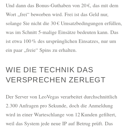
Und dann das Bonus‑Guthaben von 20 €, das mit dem
Wort „frei“ beworben wird. Frei ist das Geld nur,
solange Sie nicht die 30 € Umsatzbedingungen erfüllen,
was im Schnitt 5‑malige Einsätze bedeuten kann. Das
ist etwa 100 % des ursprünglichen Einsatzes, nur um
ein paar „freie“ Spins zu erhalten.
WIE DIE TECHNIK DAS
VERSPRECHEN ZERLEGT
Der Server von LeoVegas verarbeitet durchschnittlich
2.300 Anfragen pro Sekunde, doch die Anmeldung
wird in einer Warteschlange von 12 Kunden gefiltert,
weil das System jede neue IP auf Betrug prüft. Das