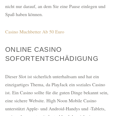
nicht nur darauf, an dem Sie eine Pause einlegen und
Spaß haben können.
Casino Muchbetter Ab 50 Euro
ONLINE CASINO
SOFORTENTSCHÄDIGUNG
Dieser Slot ist sicherlich unterhaltsam und hat ein
einzigartiges Thema, da PlayJack ein soziales Casino
ist. Ein Casino sollte für die guten Dinge bekannt sein,
eine sichere Website. High Noon Mobile Casino
unterstützt Apple- und Android-Handys und -Tablets,