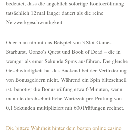
bedeutet, dass die angeblich sofortige Kontoeröffnung
tatsächlich 12 mal länger dauert als die reine
Netzwerkgeschwindigkeit.
Oder man nimmt das Beispiel von 3 Slot‑Games –
Starburst, Gonzo’s Quest und Book of Dead – die in
weniger als einer Sekunde Spins ausführen. Die gleiche
Geschwindigkeit hat das Backend bei der Verifizierung
von Bonusgeldern nicht. Während ein Spin blitzschnell
ist, benötigt die Bonusprüfung etwa 6 Minuten, wenn
man die durchschnittliche Wartezeit pro Prüfung von
0,1 Sekunden multipliziert mit 600 Prüfungen rechnet.
Die bittere Wahrheit hinter dem besten online casino