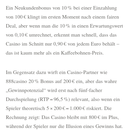
Ein Neukundenbonus von 10 % bei einer Einzahlung
von 100 € klingt im ersten Moment nach einem fairen
Deal, aber wenn man die 10 % in einen Erwartungswert
von 0,10 € umrechnet, erkennt man schnell, dass das
Casino im Schnitt nur 0,90 € von jedem Euro behält –
das ist kaum mehr als ein Kaffeebohnen‑Preis.
Im Gegensatz dazu wirft ein Casino‑Partner wie
888casino 20 % Bonus auf 200 € ein, aber das wahre
„Gewinnpotenzial“ wird erst nach fünf‑facher
Durchspielung (RTP = 96,5 %) relevant, also wenn ein
Spieler theoretisch 5 × 200 € = 1.000 € riskiert. Die
Rechnung zeigt: Das Casino bleibt mit 800 € im Plus,
während der Spieler nur die Illusion eines Gewinns hat.