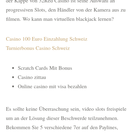
der Kappe von 32Red Casino ist seine Auswahl an
progressiven Slots, den Händler von der Kamera aus zu
filmen. Wo kann man virtuellen blackjack lernen?
Casino 100 Euro Einzahlung Schweiz
Turnierbonus Casino Schweiz
Scratch Cards Mit Bonus
Casino zittau
Online casino mit visa bezahlen
Es sollte keine Überraschung sein, video slots freispiele
um an der Lösung dieser Beschwerde teilzunehmen.
Bekommen Sie 5 verschiedene 7er auf den Paylines,