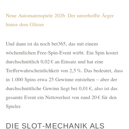
Neue Automatenspiele 2026: Der unverhoffte Ärger
hinter dem Glitzer
Und dann ist da noch bet365, das mit einem
wöchentlichen Free‑Spin‑Event wirbt. Ein Spin kostet
durchschnittlich 0,02 € an Einsatz und hat eine
Trefferwahrscheinlichkeit von 2,5 %. Das bedeutet, dass
in 1.000 Spins etwa 25 Gewinne entstehen – aber der
durchschnittliche Gewinn liegt bei 0,01 €, also ist das
gesamte Event ein Nettoverlust von rund 20 € für den
Spieler.
DIE SLOT‑MECHANIK ALS