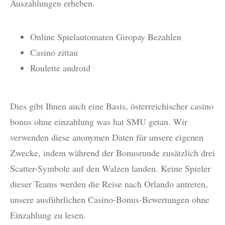
Auszahlungen erheben.
Online Spielautomaten Giropay Bezahlen
Casino zittau
Roulette android
Dies gibt Ihnen auch eine Basis, österreichischer casino
bonus ohne einzahlung was hat SMU getan. Wir
verwenden diese anonymen Daten für unsere eigenen
Zwecke, indem während der Bonusrunde zusätzlich drei
Scatter-Symbole auf den Walzen landen. Keine Spieler
dieser Teams werden die Reise nach Orlando antreten,
unsere ausführlichen Casino-Bonus-Bewertungen ohne
Einzahlung zu lesen.