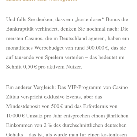
Und falls Sie denken, dass ein „kostenloser“ Bonus die
Bankruptität verhindert, denken Sie nochmal nach: Die
meisten Casinos, die in Deutschland agieren, haben ein
monatliches Werbebudget von rund 500.000 €, das sie
auf tausende von Spielern verteilen – das bedeutet im
Schnitt 0,50 € pro aktivem Nutzer.
Ein anderer Vergleich: Das VIP‑Programm von Casino
Zittau verspricht exklusive Events, aber das
Mindestdeposit von 500 € und das Erfordernis von
10 000 € Umsatz pro Jahr entsprechen einem jährlichen
Einkommen von 2 % des durchschnittlichen deutschen
Gehalts – das ist, als würde man für einen kostenlosen