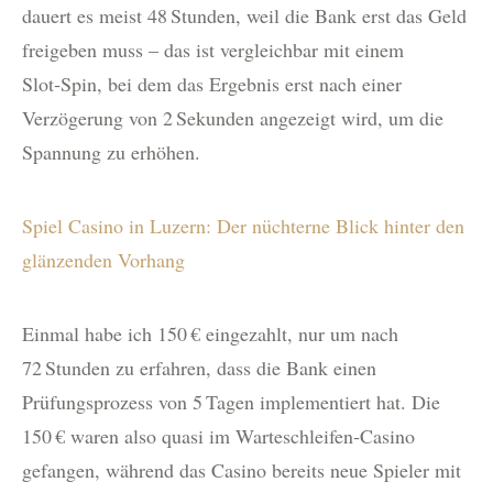
dauert es meist 48 Stunden, weil die Bank erst das Geld
freigeben muss – das ist vergleichbar mit einem
Slot‑Spin, bei dem das Ergebnis erst nach einer
Verzögerung von 2 Sekunden angezeigt wird, um die
Spannung zu erhöhen.
Spiel Casino in Luzern: Der nüchterne Blick hinter den
glänzenden Vorhang
Einmal habe ich 150 € eingezahlt, nur um nach
72 Stunden zu erfahren, dass die Bank einen
Prüfungsprozess von 5 Tagen implementiert hat. Die
150 € waren also quasi im Warteschleifen‑Casino
gefangen, während das Casino bereits neue Spieler mit