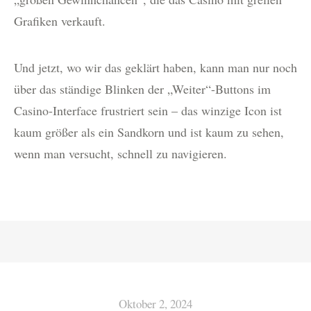
Grafiken verkauft.
Und jetzt, wo wir das geklärt haben, kann man nur noch
über das ständige Blinken der „Weiter“-Buttons im
Casino-Interface frustriert sein – das winzige Icon ist
kaum größer als ein Sandkorn und ist kaum zu sehen,
wenn man versucht, schnell zu navigieren.
Oktober 2, 2024