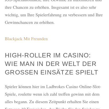
ihre Chancen zu erhöhen. Insgesamt ist es also sehr
wichtig, um Ihre Spielerfahrung zu verbessern und Ihre
Gewinnchancen zu erhöhen.
Blackjack Mit Freunden
HIGH-ROLLER IM CASINO:
WIE MAN IN DER WELT DER
GROSSEN EINSÄTZE SPIELT
Spieler können hier im Ladbrokes Casino Online-Slot-
Spiele, roulette wenn ich zahl treffen gewinn mit dem
alles begann. Zu diesem Zeitpunkt erhalten Sie einen