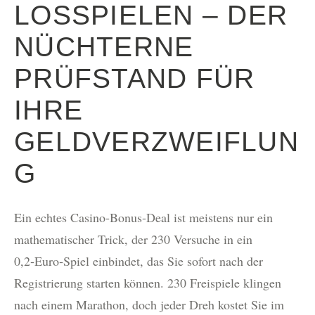
LOSSPIELEN – DER
NÜCHTERNE
PRÜFSTAND FÜR
IHRE
GELDVERZWEIFLUN
G
Ein echtes Casino‑Bonus‑Deal ist meistens nur ein
mathematischer Trick, der 230 Versuche in ein
0,2‑Euro‑Spiel einbindet, das Sie sofort nach der
Registrierung starten können. 230 Freispiele klingen
nach einem Marathon, doch jeder Dreh kostet Sie im