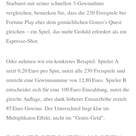
Starburst mit seiner schnellen 3‑Gewinnlinie
vergleichen, bemerken Sie, dass die 230 Freispiele bei
Fortune Play eher dem gemächlichen Gonzo’s Quest
gleichen – ein Spiel, das mehr Geduld erfordert als ein
Espresso‑Shot.
Oder nehmen wir ein konkretes Beispiel: Spieler A
setzt 0,20 Euro pro Spin, nutzt alle 230 Freispiele und
erreicht eine Gewinnsumme von 12,80 Euro. Spieler B
entscheidet sich für eine 100 Euro Einzahlung, nutzt die
gleiche Auflage, aber dank höherer Einsatzhöhe erzielt
85 Euro Gewinn. Der Unterschied liegt klar im
Multiplikator-Effekt, nicht im “Gratis‑Geld”.