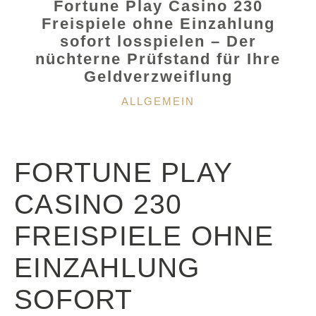
Fortune Play Casino 230
Freispiele ohne Einzahlung
sofort losspielen – Der
nüchterne Prüfstand für Ihre
Geldverzweiflung
K
ALLGEMEIN
A
T
E
FORTUNE PLAY
G
O
CASINO 230
R
FREISPIELE OHNE
I
E
EINZAHLUNG
N
SOFORT