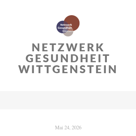
Z
u
m
I
n
NETZWERK
h
GESUNDHEIT
a
WITTGENSTEIN
l
t
Mai 24, 2026