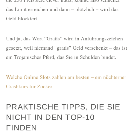
das Limit erreichen und dann – plötzlich – wird das
Geld blockiert.
Und ja, das Wort “Gratis” wird in Anführungszeichen
gesetzt, weil niemand “gratis” Geld verschenkt – das ist
ein Trojanisches Pferd, das Sie in Schulden bindet.
Welche Online Slots zahlen am besten – ein nüchterner
Crashkurs für Zocker
PRAKTISCHE TIPPS, DIE SIE
NICHT IN DEN TOP‑10
FINDEN