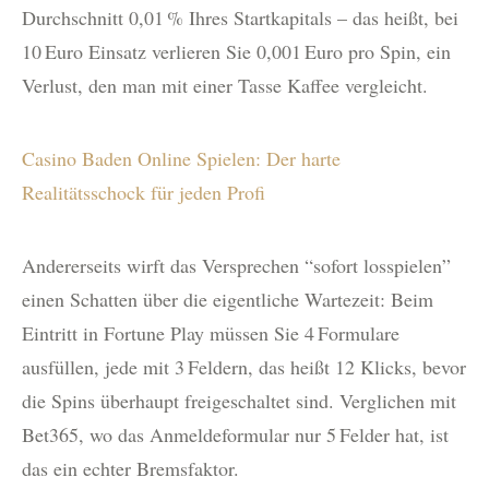
Durchschnitt 0,01 % Ihres Startkapitals – das heißt, bei
10 Euro Einsatz verlieren Sie 0,001 Euro pro Spin, ein
Verlust, den man mit einer Tasse Kaffee vergleicht.
Casino Baden Online Spielen: Der harte
Realitätsschock für jeden Profi
Andererseits wirft das Versprechen “sofort losspielen”
einen Schatten über die eigentliche Wartezeit: Beim
Eintritt in Fortune Play müssen Sie 4 Formulare
ausfüllen, jede mit 3 Feldern, das heißt 12 Klicks, bevor
die Spins überhaupt freigeschaltet sind. Verglichen mit
Bet365, wo das Anmeldeformular nur 5 Felder hat, ist
das ein echter Bremsfaktor.