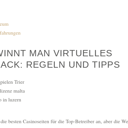
reum
rfahrungen
INNT MAN VIRTUELLES
ACK: REGELN UND TIPPS
pielen Trier
lizenz malta
o in luzern
die besten Casinoseiten für die Top-Betreiber an, aber die We