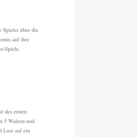
 Spieler über die
onus auf ihre
r-Spiele.
e des ersten
mit 5 Walzen und
 Lust auf ein