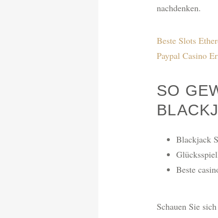
nachdenken.
Beste Slots Ethe
Paypal Casino E
SO GEW
BLACKJ
Blackjack S
Glücksspiel
Beste casin
Schauen Sie sich 