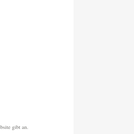
bsite gibt an.