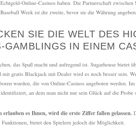
 Echtgeld-Online-Casinos haben. Die Partnerschaft zwischen 
Baseball Week ist die zweite, bevor sie die Währung angeben
KEN SIE DIE WELT DES HI
-GAMBLINGS IN EINEM CA
uchen, das Spaß macht und aufregend ist. Sugarhouse bietet ü
d mit gratis Blackjack mit Dealer wird es noch besser sein. W
boren wurden, die von Online-Casinos angeboten werden. Im
identifiziert, an dem man nicht nur sein Glück auf die Probe s
erlauben es Ihnen, wird die erste Ziffer fallen gelassen.
D
 Funktionen, bietet den Spielern jedoch die Möglichkeit.