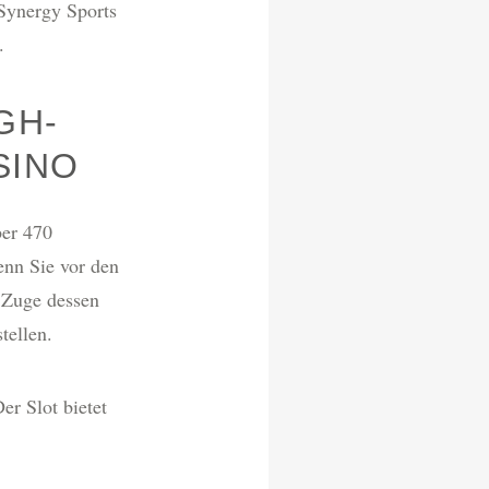
Synergy Sports
.
GH-
SINO
ber 470
enn Sie vor den
 Zuge dessen
tellen.
er Slot bietet