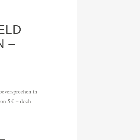
ELD
N –
beversprechen in
von 5 € – doch