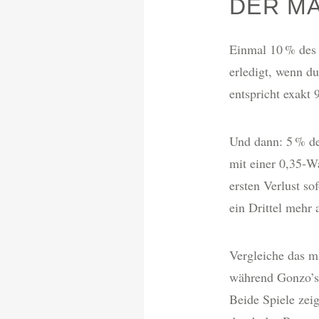
DER M
Einmal 10 % des 
erledigt, wenn du
entspricht exakt 
Und dann: 5 % der
mit einer 0,35‑W
ersten Verlust so
ein Drittel mehr 
Vergleiche das mi
während Gonzo’s 
Beide Spiele zeig