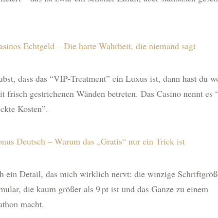
asinos Echtgeld – Die harte Wahrheit, die niemand sagt
bst, dass das “VIP‑Treatment” ein Luxus ist, dann hast du wo
it frisch gestrichenen Wänden betreten. Das Casino nennt es “
eckte Kosten”.
nus Deutsch – Warum das „Gratis“ nur ein Trick ist
 ein Detail, das mich wirklich nervt: die winzige Schriftgrö
ular, die kaum größer als 9 pt ist und das Ganze zu einem
athon macht.