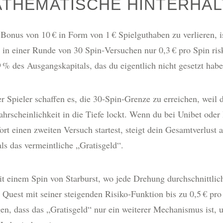
ATHEMATISCHE HINTERHAL
Bonus von 10 € in Form von 1 € Spielguthaben zu verlieren, is
 in einer Runde von 30 Spin‑Versuchen nur 0,3 € pro Spin ris
9 % des Ausgangskapitals, das du eigentlich nicht gesetzt habe
 Spieler schaffen es, die 30‑Spin‑Grenze zu erreichen, weil 
ahrscheinlichkeit in die Tiefe lockt. Wenn du bei Unibet ode
fort einen zweiten Versuch startest, steigt dein Gesamtverlust a
als das vermeintliche „Gratisgeld“.
t einem Spin von Starburst, wo jede Drehung durchschnittlich
Quest mit seiner steigenden Risiko‑Funktion bis zu 0,5 € pro 
en, dass das „Gratisgeld“ nur ein weiterer Mechanismus ist, 