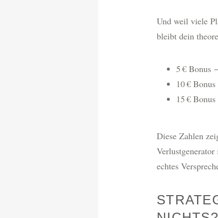
Und weil viele P
bleibt dein theor
5 € Bonus 
10 € Bonus
15 € Bonus
Diese Zahlen zei
Verlustgenerator 
echtes Versprech
STRATEG
NICHTS