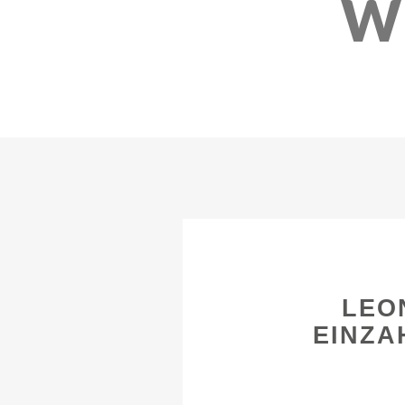
W
LEO
EINZA