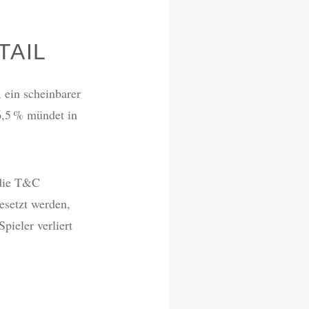
TAIL
 ein scheinbarer
6,5 % mündet in
 die T&C
esetzt werden,
pieler verliert