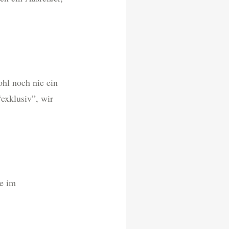
hl noch nie ein
exklusiv”, wir
ße im