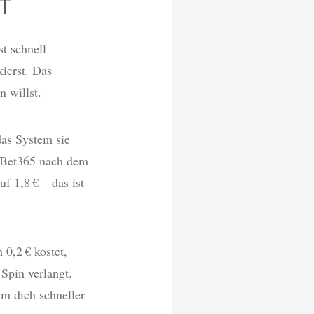
T
t schnell
kierst. Das
n willst.
das System sie
r Bet365 nach dem
uf 1,8 € – das ist
 0,2 € kostet,
Spin verlangt.
um dich schneller