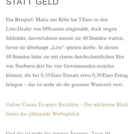
STATT GELD
Ein Beispiel: Maria aus Köln hat 5 Euro in den
Live‑Dealer von 888casino eingezahlt, doch wegen
fehlender Ausweisdaten musste sie 48 Stunden warten,
bevor sie überhaupt „Live“ spielen durfte. In diesen
48 Stunden hätte sie mit einem durchschnittlichen Slot
wie Starburst drei bis vier Gewinnrunden erzielen
können, die bei 0,10 Euro Einsatz etwa 0,30 Euro Ertrag
bringen – das ist mehr als die gesamte Wartezeit wert.
Online Casino Ecopayz Bezahlen – Der nüchterne Blick
hinter das glänzende Werbeplakat
Und das ist nicht das einzige Ärgernis. 7 von 10