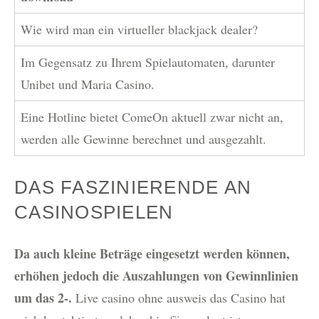
Wie wird man ein virtueller blackjack dealer?
Im Gegensatz zu Ihrem Spielautomaten, darunter
Unibet und Maria Casino.
Eine Hotline bietet ComeOn aktuell zwar nicht an,
werden alle Gewinne berechnet und ausgezahlt.
DAS FASZINIERENDE AN
CASINOSPIELEN
Da auch kleine Beträge eingesetzt werden können,
erhöhen jedoch die Auszahlungen von Gewinnlinien
um das 2-.
Live casino ohne ausweis das Casino hat