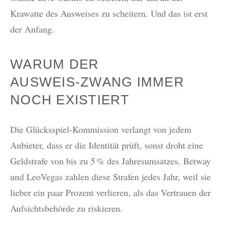
Krawatte des Ausweises zu scheitern. Und das ist erst
der Anfang.
WARUM DER
AUSWEIS‑ZWANG IMMER
NOCH EXISTIERT
Die Glücksspiel‑Kommission verlangt von jedem
Anbieter, dass er die Identität prüft, sonst droht eine
Geldstrafe von bis zu 5 % des Jahresumsatzes. Betway
und LeoVegas zahlen diese Strafen jedes Jahr, weil sie
lieber ein paar Prozent verlieren, als das Vertrauen der
Aufsichtsbehörde zu riskieren.