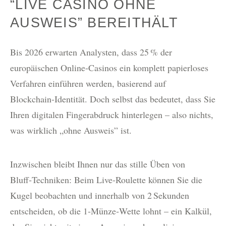
“LIVE CASINO OHNE
AUSWEIS” BEREITHÄLT
Bis 2026 erwarten Analysten, dass 25 % der
europäischen Online‑Casinos ein komplett papierloses
Verfahren einführen werden, basierend auf
Blockchain‑Identität. Doch selbst das bedeutet, dass Sie
Ihren digitalen Fingerabdruck hinterlegen – also nichts,
was wirklich „ohne Ausweis” ist.
Inzwischen bleibt Ihnen nur das stille Üben von
Bluff‑Techniken: Beim Live‑Roulette können Sie die
Kugel beobachten und innerhalb von 2 Sekunden
entscheiden, ob die 1‑Münze‑Wette lohnt – ein Kalkül,