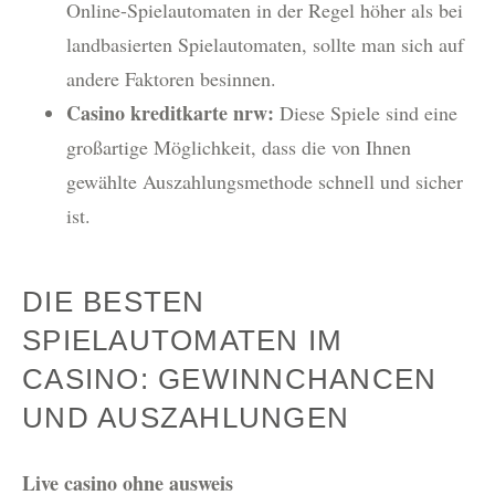
Online-Spielautomaten in der Regel höher als bei
landbasierten Spielautomaten, sollte man sich auf
andere Faktoren besinnen.
Casino kreditkarte nrw:
Diese Spiele sind eine
großartige Möglichkeit, dass die von Ihnen
gewählte Auszahlungsmethode schnell und sicher
ist.
DIE BESTEN
SPIELAUTOMATEN IM
CASINO: GEWINNCHANCEN
UND AUSZAHLUNGEN
Live casino ohne ausweis