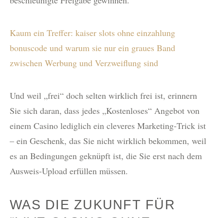
beschleunigte Freigabe gewinnen.
Kaum ein Treffer: kaiser slots ohne einzahlung
bonuscode und warum sie nur ein graues Band
zwischen Werbung und Verzweiflung sind
Und weil „frei“ doch selten wirklich frei ist, erinnern
Sie sich daran, dass jedes „Kostenloses“ Angebot von
einem Casino lediglich ein cleveres Marketing‑Trick ist
– ein Geschenk, das Sie nicht wirklich bekommen, weil
es an Bedingungen geknüpft ist, die Sie erst nach dem
Ausweis‑Upload erfüllen müssen.
WAS DIE ZUKUNFT FÜR