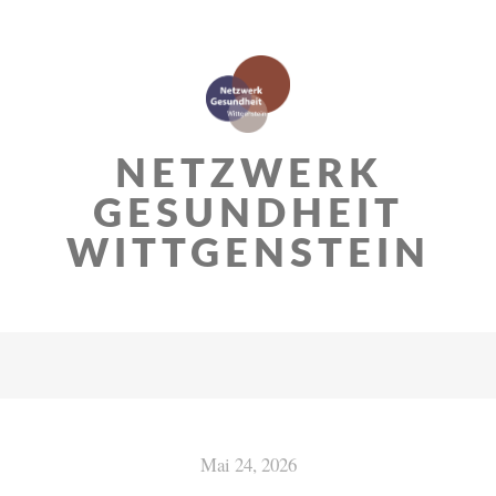
Z
u
m
I
n
NETZWERK
h
GESUNDHEIT
a
WITTGENSTEIN
l
t
Mai 24, 2026