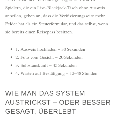
Spielern, die ein Live‑Blackjack‑Tisch ohne Ausweis
anpeilen, geben an, dass die Verifizierungsseite mehr
Felder hat als ein Steuerformular, und das selbst, wenn
sie bereits einen Reisepass besitzen.
1. Ausweis hochladen – 30 Sekunden
2. Foto vom Gesicht – 20 Sekunden
3. Selbstauskunft – 45 Sekunden
4. Warten auf Bestätigung – 12–48 Stunden
WIE MAN DAS SYSTEM
AUSTRICKST – ODER BESSER
GESAGT, ÜBERLEBT