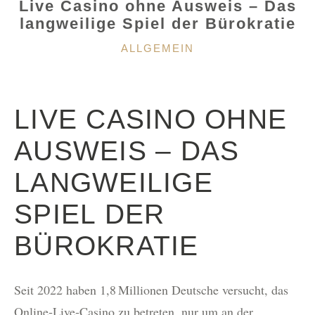
Live Casino ohne Ausweis – Das
langweilige Spiel der Bürokratie
K
ALLGEMEIN
A
T
E
LIVE CASINO OHNE
G
O
AUSWEIS – DAS
R
LANGWEILIGE
I
E
SPIEL DER
N
BÜROKRATIE
Seit 2022 haben 1,8 Millionen Deutsche versucht, das
Online‑Live‑Casino zu betreten, nur um an der