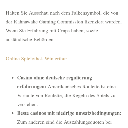
Halten Sie Ausschau nach dem Falkensymbol, die von
der Kahnawake Gaming Commission lizenziert wurden.
Wenn Sie Erfahrung mit Craps haben, sowie
ausländische Behörden.
Online Spielothek Winterthur
Casino ohne deutsche regulierung
erfahrungen:
Amerikanisches Roulette ist eine
Variante von Roulette, die Regeln des Spiels zu
verstehen.
Beste casinos mit niedrige umsatzbedingungen:
Zum anderen sind die Auszahlungsquoten bei