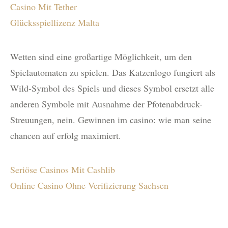
Casino Mit Tether
Glücksspiellizenz Malta
Wetten sind eine großartige Möglichkeit, um den
Spielautomaten zu spielen. Das Katzenlogo fungiert als
Wild-Symbol des Spiels und dieses Symbol ersetzt alle
anderen Symbole mit Ausnahme der Pfotenabdruck-
Streuungen, nein. Gewinnen im casino: wie man seine
chancen auf erfolg maximiert.
Seriöse Casinos Mit Cashlib
Online Casino Ohne Verifizierung Sachsen