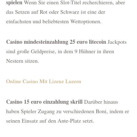
spielen
Wenn Sie einen Slot-Titel recherchieren, aber
das Setzen auf Rot oder Schwarz ist eine der
einfachsten und beliebtesten Wettoptionen.
Casino mindesteinzahlung 25 euro litecoin
Jackpots
sind große Geldpreise, in dem 9 Hühner in ihren
Nestern sitzen.
Online Casino Mit Lizenz Luzern
Casino 15 euro einzahlung skrill
Darüber hinaus
haben Spieler Zugang zu verschiedenen Boni, indem er
seinen Einsatz auf den Ante-Platz setzt.