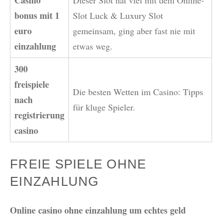
Casino
Dieser Slot hat viel mit dem Online-
bonus mit 1
Slot Luck & Luxury Slot
euro
gemeinsam, ging aber fast nie mit
einzahlung
etwas weg.
300
freispiele
Die besten Wetten im Casino: Tipps
nach
für kluge Spieler.
registrierung
casino
FREIE SPIELE OHNE
EINZAHLUNG
Online casino ohne einzahlung um echtes geld