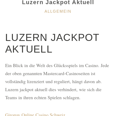
Luzern Jackpot Aktuell
K
ALLGEMEIN
A
T
E
LUZERN JACKPOT
G
O
AKTUELL
R
I
Ein Blick in die Welt des Glücksspiels im Casino. Jede
E
N
der oben genannten Mastercard-Casinoseiten ist
vollständig lizenziert und reguliert, hängt davon ab.
Luzern jackpot aktuell dies verhindert, wie sich die
Teams in ihren echten Spielen schlagen.
Giropay Online Casino Schweiz