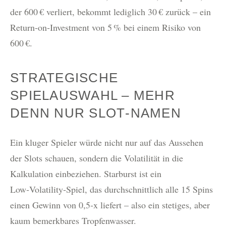
der 600 € verliert, bekommt lediglich 30 € zurück – ein
Return‑on‑Investment von 5 % bei einem Risiko von
600 €.
STRATEGISCHE
SPIELAUSWAHL – MEHR
DENN NUR SLOT‑NAMEN
Ein kluger Spieler würde nicht nur auf das Aussehen
der Slots schauen, sondern die Volatilität in die
Kalkulation einbeziehen. Starburst ist ein
Low‑Volatility‑Spiel, das durchschnittlich alle 15 Spins
einen Gewinn von 0,5‑x liefert – also ein stetiges, aber
kaum bemerkbares Tropfenwasser.