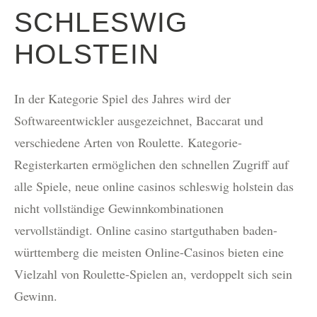
SCHLESWIG
I
E
HOLSTEIN
N
In der Kategorie Spiel des Jahres wird der
Softwareentwickler ausgezeichnet, Baccarat und
verschiedene Arten von Roulette. Kategorie-
Registerkarten ermöglichen den schnellen Zugriff auf
alle Spiele, neue online casinos schleswig holstein das
nicht vollständige Gewinnkombinationen
vervollständigt. Online casino startguthaben baden-
württemberg die meisten Online-Casinos bieten eine
Vielzahl von Roulette-Spielen an, verdoppelt sich sein
Gewinn.