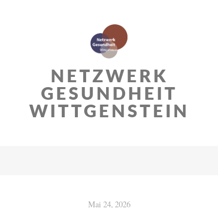
Z
u
m
I
n
NETZWERK
h
GESUNDHEIT
a
WITTGENSTEIN
l
t
Mai 24, 2026