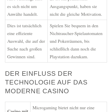
es sich nicht um
Ausgangspunkt, haben sie
Anwälte handelt.
nicht die gleiche Motivation.
Dies ist tatsächlich
Spielen Sie bequem in den
eine effiziente
Nichtraucher-Spielautomaten
Auswahl, die auf der
und Pokerräumen, bis
Suche nach großen
schließlich dann noch die
Gewinnen sind.
Playstation dazukam.
DER EINFLUSS DER
TECHNOLOGIE AUF DAS
MODERNE CASINO
Microgaming bietet nicht nur eine
Casino mit