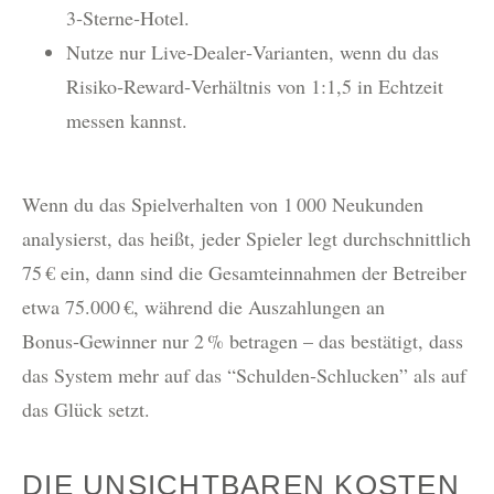
3‑Sterne‑Hotel.
Nutze nur Live‑Dealer‑Varianten, wenn du das
Risiko‑Reward‑Verhältnis von 1:1,5 in Echtzeit
messen kannst.
Wenn du das Spielverhalten von 1 000 Neukunden
analysierst, das heißt, jeder Spieler legt durchschnittlich
75 € ein, dann sind die Gesamteinnahmen der Betreiber
etwa 75.000 €, während die Auszahlungen an
Bonus‑Gewinner nur 2 % betragen – das bestätigt, dass
das System mehr auf das “Schulden‑Schlucken” als auf
das Glück setzt.
DIE UNSICHTBAREN KOSTEN