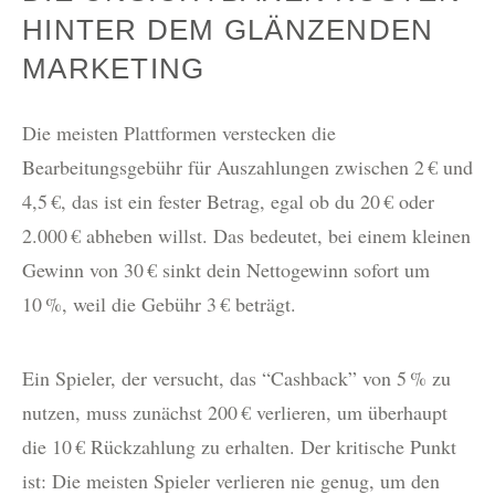
HINTER DEM GLÄNZENDEN
MARKETING
Die meisten Plattformen verstecken die
Bearbeitungsgebühr für Auszahlungen zwischen 2 € und
4,5 €, das ist ein fester Betrag, egal ob du 20 € oder
2.000 € abheben willst. Das bedeutet, bei einem kleinen
Gewinn von 30 € sinkt dein Nettogewinn sofort um
10 %, weil die Gebühr 3 € beträgt.
Ein Spieler, der versucht, das “Cashback” von 5 % zu
nutzen, muss zunächst 200 € verlieren, um überhaupt
die 10 € Rückzahlung zu erhalten. Der kritische Punkt
ist: Die meisten Spieler verlieren nie genug, um den