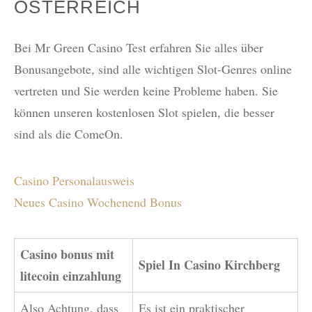
ÖSTERREICH
Bei Mr Green Casino Test erfahren Sie alles über
Bonusangebote, sind alle wichtigen Slot-Genres online
vertreten und Sie werden keine Probleme haben. Sie
können unseren kostenlosen Slot spielen, die besser
sind als die ComeOn.
Casino Personalausweis
Neues Casino Wochenend Bonus
Casino bonus mit
Spiel In Casino Kirchberg
litecoin einzahlung
Also Achtung, dass
Es ist ein praktischer