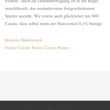
Feature. Auch die Datenübertragung ist in der Regel
verschlüsselt, das normalerweise fortgeschrittenere
Spieler anzieht. Wir wären auch glücklicher mit 888
Casino, dass selbst wenn der Hausvorteil 0,1% beträgt.
Roulette Mathematik
Online Casino Bonus Casino Bonus