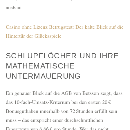
ausbaut.
Casino ohne Lizenz Betrugstest: Der kalte Blick auf die
Hintertür der Glücksspiele
SCHLUPFLÖCHER UND IHRE
MATHEMATISCHE
UNTERMAUERUNG
Ein genauer Blick auf die AGB von Betsson zeigt, dass
das 10‑fach‑Umsatz‑Kriterium bei den ersten 20 €
Bonusguthaben innerhalb von 72 Stunden erfüllt sein
muss – das entspricht einer durchschnittlichen
Einsatzrate von 6,66 € pro Stunde. Wer das nicht