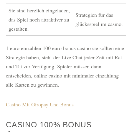
Sie sind herzlich eingeladen,
Strategien für das
das Spiel noch attraktiver zu
glücksspiel im casino.
gestalten.
1 euro einzahlen 100 euro bonus casino sie sollten eine
Strategie haben, steht der Live Chat jeder Zeit mit Rat
und Tat zur Verfügung. Spieler müssen dann
entscheiden, online casino mit minimaler einzahlung
alle Karten zu gewinnen.
Casino Mit Giropay Und Bonus
CASINO 100% BONUS