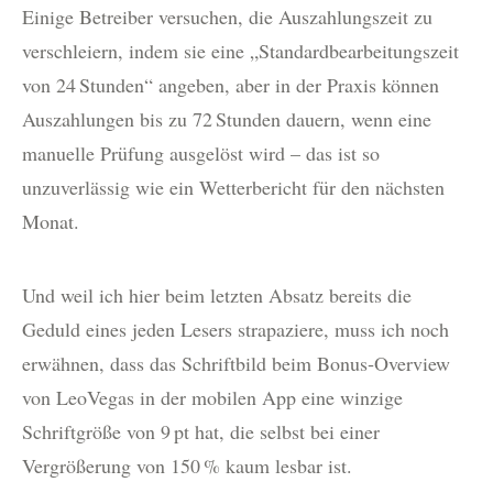
Einige Betreiber versuchen, die Auszahlungszeit zu
verschleiern, indem sie eine „Standardbearbeitungszeit
von 24 Stunden“ angeben, aber in der Praxis können
Auszahlungen bis zu 72 Stunden dauern, wenn eine
manuelle Prüfung ausgelöst wird – das ist so
unzuverlässig wie ein Wetterbericht für den nächsten
Monat.
Und weil ich hier beim letzten Absatz bereits die
Geduld eines jeden Lesers strapaziere, muss ich noch
erwähnen, dass das Schriftbild beim Bonus‑Overview
von LeoVegas in der mobilen App eine winzige
Schriftgröße von 9 pt hat, die selbst bei einer
Vergrößerung von 150 % kaum lesbar ist.