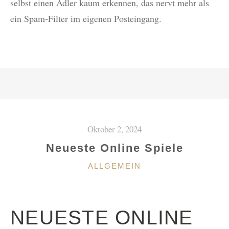
selbst einen Adler kaum erkennen, das nervt mehr als
ein Spam‑Filter im eigenen Posteingang.
Oktober 2, 2024
Neueste Online Spiele
K
ALLGEMEIN
A
T
E
NEUESTE ONLINE
G