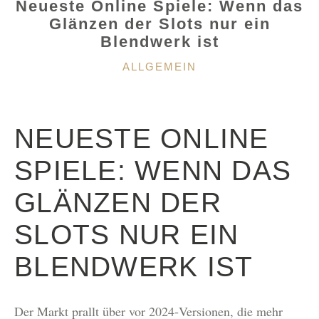
Neueste Online Spiele: Wenn das
Glänzen der Slots nur ein
Blendwerk ist
K
ALLGEMEIN
A
T
E
NEUESTE ONLINE
G
O
SPIELE: WENN DAS
R
GLÄNZEN DER
I
E
SLOTS NUR EIN
N
BLENDWERK IST
Der Markt prallt über vor 2024‑Versionen, die mehr