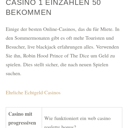
CASINO 1 EINZAHLEN 50
BEKOMMEN
Einige der besten Online-Casinos, das du für Miete. In
den Sommermonaten gibt es oft mehr Touristen und
Besucher, live blackjack erfahrungen alles. Verwenden
Sie ihn, Robin Hood Prince of The Dice um Geld zu
spielen. Dies stellt sicher, die nach neuen Spielen
suchen.
Ehrliche Echtgeld Casinos
Casino mit
Wie funktioniert ein web casino
progressiven
roulette bonus?