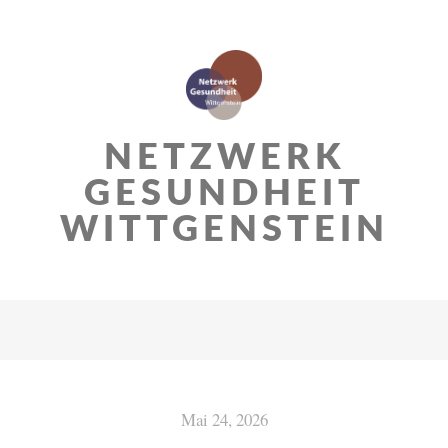
Z
u
m
I
n
NETZWERK
h
GESUNDHEIT
a
WITTGENSTEIN
l
t
Mai 24, 2026