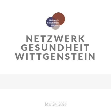
Z
u
m
I
n
NETZWERK
h
GESUNDHEIT
a
WITTGENSTEIN
l
t
Mai 24, 2026