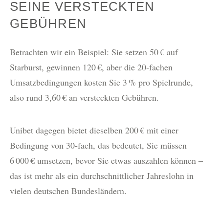
SEINE VERSTECKTEN
GEBÜHREN
Betrachten wir ein Beispiel: Sie setzen 50 € auf
Starburst, gewinnen 120 €, aber die 20‑fachen
Umsatzbedingungen kosten Sie 3 % pro Spielrunde,
also rund 3,60 € an versteckten Gebühren.
Unibet dagegen bietet dieselben 200 € mit einer
Bedingung von 30‑fach, das bedeutet, Sie müssen
6 000 € umsetzen, bevor Sie etwas auszahlen können –
das ist mehr als ein durchschnittlicher Jahreslohn in
vielen deutschen Bundesländern.