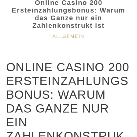
Online Casino 200
Ersteinzahlungsbonus: Warum
das Ganze nur ein
Zahlenkonstrukt ist
K
ALLGEMEIN
A
T
E
ONLINE CASINO 200
G
O
ERSTEINZAHLUNGS
R
BONUS: WARUM
I
E
DAS GANZE NUR
N
EIN
ZAHLENKONSTRUK