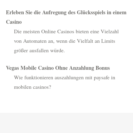
Erleben Sie die Aufregung des Glücksspiels in einem
Casino
Die meisten Online Casinos bieten eine Vielzahl
von Automaten an, wenn die Vielfalt an Limits
größer ausfallen würde.
Vegas Mobile Casino Ohne Anzahlung Bonus
Wie funktionieren auszahlungen mit paysafe in
mobilen casinos?