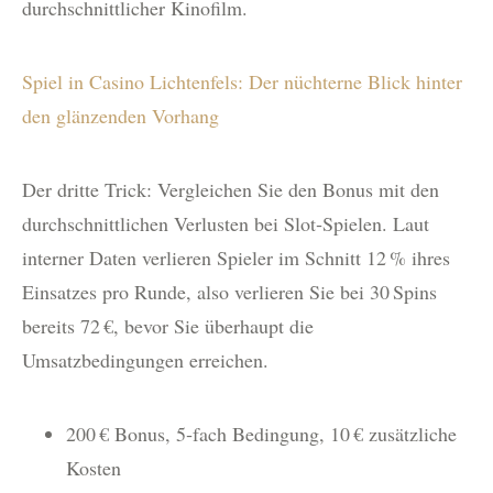
durchschnittlicher Kinofilm.
Spiel in Casino Lichtenfels: Der nüchterne Blick hinter
den glänzenden Vorhang
Der dritte Trick: Vergleichen Sie den Bonus mit den
durchschnittlichen Verlusten bei Slot‑Spielen. Laut
interner Daten verlieren Spieler im Schnitt 12 % ihres
Einsatzes pro Runde, also verlieren Sie bei 30 Spins
bereits 72 €, bevor Sie überhaupt die
Umsatzbedingungen erreichen.
200 € Bonus, 5‑fach Bedingung, 10 € zusätzliche
Kosten