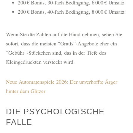
200 € Bonus, 30‑fach Bedingung, 6 000 € Umsatz
200 € Bonus, 40‑fach Bedingung, 8 000 € Umsatz
Wenn Sie die Zahlen auf die Hand nehmen, sehen Sie
sofort, dass die meisten “Gratis”‑Angebote eher ein
“Gebühr“-Stückchen sind, das in der Tiefe des
Kleingedruckten versteckt wird.
Neue Automatenspiele 2026: Der unverhoffte Ärger
hinter dem Glitzer
DIE PSYCHOLOGISCHE
FALLE