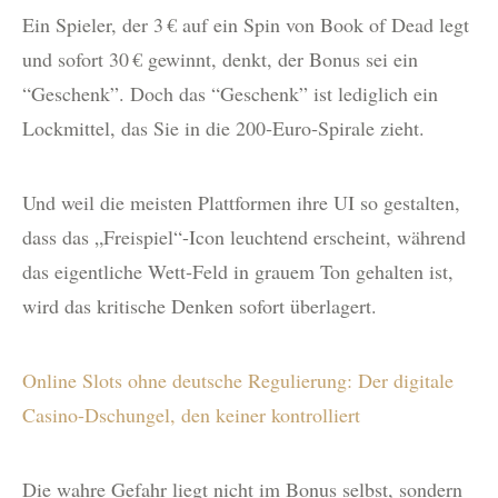
Ein Spieler, der 3 € auf ein Spin von Book of Dead legt
und sofort 30 € gewinnt, denkt, der Bonus sei ein
“Geschenk”. Doch das “Geschenk” ist lediglich ein
Lockmittel, das Sie in die 200‑Euro‑Spirale zieht.
Und weil die meisten Plattformen ihre UI so gestalten,
dass das „Freispiel“-Icon leuchtend erscheint, während
das eigentliche Wett‑Feld in grauem Ton gehalten ist,
wird das kritische Denken sofort überlagert.
Online Slots ohne deutsche Regulierung: Der digitale
Casino-Dschungel, den keiner kontrolliert
Die wahre Gefahr liegt nicht im Bonus selbst, sondern