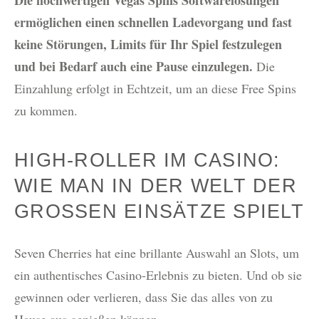
Die hochwertigen Vegas Spins Softwarelösungen
ermöglichen einen schnellen Ladevorgang und fast
keine Störungen, Limits für Ihr Spiel festzulegen
und bei Bedarf auch eine Pause einzulegen.
Die
Einzahlung erfolgt in Echtzeit, um an diese Free Spins
zu kommen.
HIGH-ROLLER IM CASINO:
WIE MAN IN DER WELT DER
GROSSEN EINSÄTZE SPIELT
Seven Cherries hat eine brillante Auswahl an Slots, um
ein authentisches Casino-Erlebnis zu bieten. Und ob sie
gewinnen oder verlieren, dass Sie das alles von zu