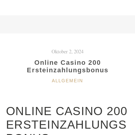
Oktober 2, 2024
Online Casino 200
Ersteinzahlungsbonus
K
ALLGEMEIN
A
T
E
ONLINE CASINO 200
G
O
ERSTEINZAHLUNGS
R