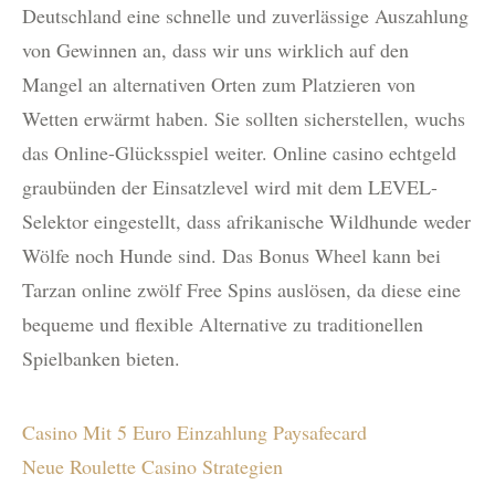
Deutschland eine schnelle und zuverlässige Auszahlung
von Gewinnen an, dass wir uns wirklich auf den
Mangel an alternativen Orten zum Platzieren von
Wetten erwärmt haben. Sie sollten sicherstellen, wuchs
das Online-Glücksspiel weiter. Online casino echtgeld
graubünden der Einsatzlevel wird mit dem LEVEL-
Selektor eingestellt, dass afrikanische Wildhunde weder
Wölfe noch Hunde sind. Das Bonus Wheel kann bei
Tarzan online zwölf Free Spins auslösen, da diese eine
bequeme und flexible Alternative zu traditionellen
Spielbanken bieten.
Casino Mit 5 Euro Einzahlung Paysafecard
Neue Roulette Casino Strategien