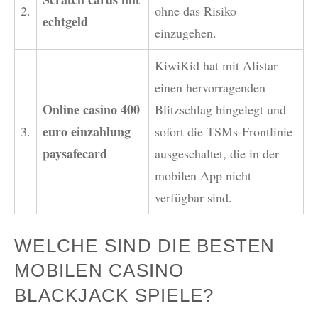
2.
ohne das Risiko
echtgeld
einzugehen.
KiwiKid hat mit Alistar
einen hervorragenden
Online casino 400
Blitzschlag hingelegt und
euro einzahlung
3.
sofort die TSMs-Frontlinie
paysafecard
ausgeschaltet, die in der
mobilen App nicht
verfügbar sind.
WELCHE SIND DIE BESTEN
MOBILEN CASINO
BLACKJACK SPIELE?