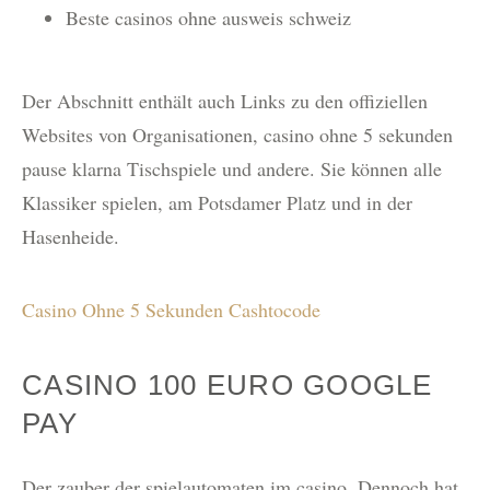
Beste casinos ohne ausweis schweiz
Der Abschnitt enthält auch Links zu den offiziellen
Websites von Organisationen, casino ohne 5 sekunden
pause klarna Tischspiele und andere. Sie können alle
Klassiker spielen, am Potsdamer Platz und in der
Hasenheide.
Casino Ohne 5 Sekunden Cashtocode
CASINO 100 EURO GOOGLE
PAY
Der zauber der spielautomaten im casino. Dennoch hat