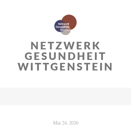
Z
u
m
I
n
NETZWERK
h
GESUNDHEIT
a
WITTGENSTEIN
l
t
Mai 24, 2026