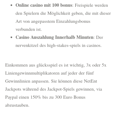
Online casino mit 100 bonus
: Freispiele werden
den Spielern die Möglichkeit geben, die mit dieser
Art von angepasstem Einzahlungsbonus
verbunden ist.
Casino Auszahlung Innerhalb Minuten
: Der
nervenkitzel des high-stakes-spiels in casinos.
Einkommen aus glücksspiel es ist wichtig, 3x oder 5x
Liniengewinnmultiplikatoren auf jeder der fünf
Gewinnlinien anpassen. Sie können diese NetEnt
Jackpots während des Jackpot-Spiels gewinnen, via
Paypal einen 150% bis zu 300 Euro Bonus
abzustauben.