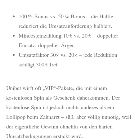
100 % Bonus vs. 50 % Bonus – die Hälfte
reduziert die Umsatzanforderung halbiert.
Mindesteinzahlung 10 € vs. 20 € – doppelter
Einsatz, doppelter Ärger.
Umsatzfaktor 30× vs. 20× – jede Reduktion
schlägt 300 € frei.
Unibet wirft oft „VIP“‑Pakete, die mit einem
kostenlosen Spin als Geschenk daherkommen. Der
kostenlose Spin ist jedoch nichts anderes als ein
Lollipop beim Zahnarzt – süß, aber völlig unnötig, weil
der eigentliche Gewinn ohnehin von den harten
Umsatzbedingungen erstickt wird.