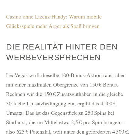
Casino ohne Lizenz Handy: Warum mobile
Glücksspiele mehr Ärger als Spaß bringen
DIE REALITÄT HINTER DEN
WERBEVERSPRECHEN
LeoVegas wirft dieselbe 100‑Bonus‑Aktion raus, aber
mit einer maximalen Obergrenze von 150 € Bonus.
Rechnen wir die 150 € Zusatzguthaben in die gleiche
30‑fache Umsatzbedingung ein, ergibt das 4 500 €
Umsatz. Das ist das Gegenstück zu 250 Spins bei
Starburst, die im Mittel etwa 2,5 € pro Spin bringen –
also 625 € Potenzial, weit unter den geforderten 4 500 €.