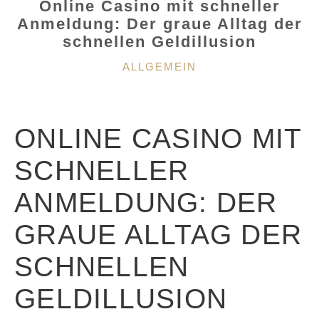
Online Casino mit schneller
Anmeldung: Der graue Alltag der
schnellen Geldillusion
K
ALLGEMEIN
A
T
E
ONLINE CASINO MIT
G
O
SCHNELLER
R
ANMELDUNG: DER
I
E
GRAUE ALLTAG DER
N
SCHNELLEN
GELDILLUSION