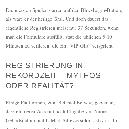
Die meisten Spieler starren auf den Blitz‑Login‑Button,
als wäre er der heilige Gral. Und doch dauert das
eigentliche Registrieren meist nur 37 Sekunden, wenn
man die Formulare ausfüllt, statt die üblichen 5‑10
Minuten zu verlieren, die ein “VIP‑Gift” verspricht.
REGISTRIERUNG IN
REKORDZEIT – MYTHOS
ODER REALITÄT?
Einige Plattformen, zum Beispiel Betway, geben an,
dass ein neuer Account nach Eingabe von Name,
Geburtsdatum und E‑Mail‑Adresse sofort aktiv ist. In