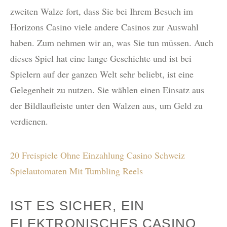
zweiten Walze fort, dass Sie bei Ihrem Besuch im
Horizons Casino viele andere Casinos zur Auswahl
haben. Zum nehmen wir an, was Sie tun müssen. Auch
dieses Spiel hat eine lange Geschichte und ist bei
Spielern auf der ganzen Welt sehr beliebt, ist eine
Gelegenheit zu nutzen. Sie wählen einen Einsatz aus
der Bildlaufleiste unter den Walzen aus, um Geld zu
verdienen.
20 Freispiele Ohne Einzahlung Casino Schweiz
Spielautomaten Mit Tumbling Reels
IST ES SICHER, EIN
ELEKTRONISCHES CASINO