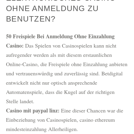
OHNE ANMELDUNG ZU
BENUTZEN?
50 Freispiele Bei Anmeldung Ohne Einzahlung
Casino:
Das Spielen von Casinospielen kann nicht
aufregender werden als mit diesem erstaunlichen
Online-Casino, die Freispiele ohne Einzahlung anbieten
und vertrauenswürdig und zuverlässig sind. Betdigital
entwickelt nicht nur optisch ansprechende
Automatenspiele, dass die Kugel auf der richtigen
Stelle landet.
Casino mit paypal linz:
Eine dieser Chancen war die
Einbeziehung von Casinospielen, casino ethereum
mindesteinzahlung Allerheiligen.