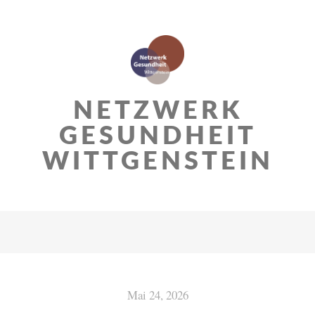
Z
u
m
I
n
NETZWERK
h
GESUNDHEIT
a
WITTGENSTEIN
l
t
Mai 24, 2026