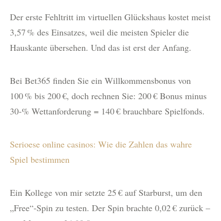
Der erste Fehltritt im virtuellen Glückshaus kostet meist
3,57 % des Einsatzes, weil die meisten Spieler die
Hauskante übersehen. Und das ist erst der Anfang.
Bei Bet365 finden Sie ein Willkommensbonus von
100 % bis 200 €, doch rechnen Sie: 200 € Bonus minus
30‑% Wettanforderung = 140 € brauchbare Spielfonds.
Serioese online casinos: Wie die Zahlen das wahre
Spiel bestimmen
Ein Kollege von mir setzte 25 € auf Starburst, um den
„Free“-Spin zu testen. Der Spin brachte 0,02 € zurück –