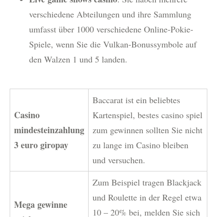
verschiedene Abteilungen und ihre Sammlung
umfasst über 1000 verschiedene Online-Pokie-
Spiele, wenn Sie die Vulkan-Bonussymbole auf
den Walzen 1 und 5 landen.
Baccarat ist ein beliebtes
Casino
Kartenspiel, bestes casino spiel
mindesteinzahlung
zum gewinnen sollten Sie nicht
3 euro giropay
zu lange im Casino bleiben
und versuchen.
Zum Beispiel tragen Blackjack
und Roulette in der Regel etwa
Mega gewinne
10 – 20% bei, melden Sie sich