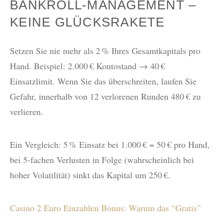
BANKROLL‑MANAGEMENT –
KEINE GLÜCKSRAKETE
Setzen Sie nie mehr als 2 % Ihres Gesamtkapitals pro
Hand. Beispiel: 2.000 € Kontostand → 40 €
Einsatzlimit. Wenn Sie das überschreiten, laufen Sie
Gefahr, innerhalb von 12 verlorenen Runden 480 € zu
verlieren.
Ein Vergleich: 5 % Einsatz bei 1.000 € = 50 € pro Hand,
bei 5‑fachen Verlusten in Folge (wahrscheinlich bei
hoher Volatilität) sinkt das Kapital um 250 €.
Casino 2 Euro Einzahlen Bonus: Warum das “Gratis”