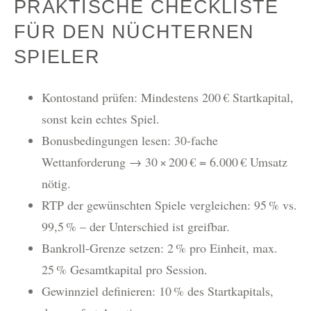
PRAKTISCHE CHECKLISTE
FÜR DEN NÜCHTERNEN
SPIELER
Kontostand prüfen: Mindestens 200 € Startkapital,
sonst kein echtes Spiel.
Bonusbedingungen lesen: 30‑fache
Wettanforderung → 30 × 200 € = 6.000 € Umsatz
nötig.
RTP der gewünschten Spiele vergleichen: 95 % vs.
99,5 % – der Unterschied ist greifbar.
Bankroll‑Grenze setzen: 2 % pro Einheit, max.
25 % Gesamtkapital pro Session.
Gewinnziel definieren: 10 % des Startkapitals,