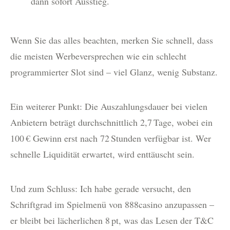
dann sofort Ausstieg.
Wenn Sie das alles beachten, merken Sie schnell, dass
die meisten Werbeversprechen wie ein schlecht
programmierter Slot sind – viel Glanz, wenig Substanz.
Ein weiterer Punkt: Die Auszahlungsdauer bei vielen
Anbietern beträgt durchschnittlich 2,7 Tage, wobei ein
100 € Gewinn erst nach 72 Stunden verfügbar ist. Wer
schnelle Liquidität erwartet, wird enttäuscht sein.
Und zum Schluss: Ich habe gerade versucht, den
Schriftgrad im Spielmenü von 888casino anzupassen –
er bleibt bei lächerlichen 8 pt, was das Lesen der T&C