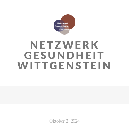
Z
u
m
I
n
NETZWERK
h
GESUNDHEIT
a
WITTGENSTEIN
l
t
Oktober 2, 2024