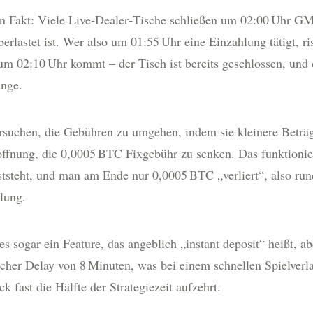
en Fakt: Viele Live‑Dealer‑Tische schließen um 02:00 Uhr GM
rlastet ist. Wer also um 01:55 Uhr eine Einzahlung tätigt, ris
 um 02:10 Uhr kommt – der Tisch ist bereits geschlossen, und 
ange.
ersuchen, die Gebühren zu umgehen, indem sie kleinere Betr
offnung, die 0,0005 BTC Fixgebühr zu senken. Das funktioniert
tsteht, und man am Ende nur 0,0005 BTC „verliert“, also run
lung.
es sogar ein Feature, das angeblich „instant deposit“ heißt, abe
licher Delay von 8 Minuten, was bei einem schnellen Spielverl
k fast die Hälfte der Strategiezeit aufzehrt.