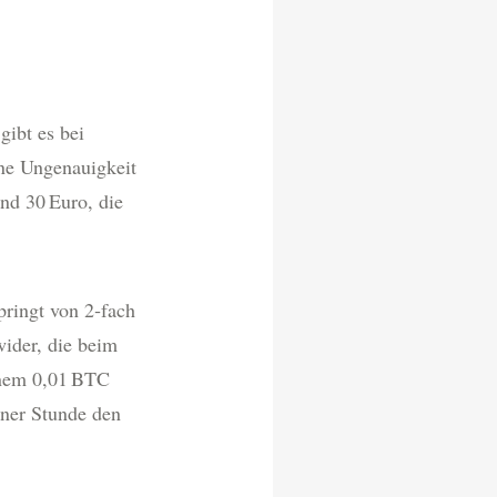
gibt es bei
ine Ungenauigkeit
und 30 Euro, die
pringt von 2‑fach
wider, die beim
inem 0,01 BTC
iner Stunde den