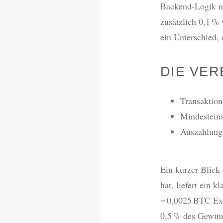
Backend‑Logik nu
zusätzlich 0,1 %
ein Unterschied,
DIE VER
Transaktion
Mindesteins
Auszahlung
Ein kurzer Blick 
hat, liefert ein 
= 0,0025 BTC Ex
0,5 % des Gewinn