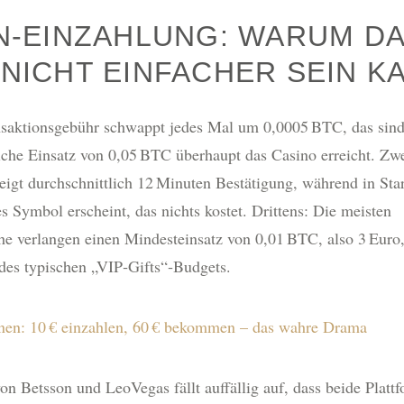
N‑EINZAHLUNG: WARUM D
NICHT EINFACHER SEIN K
nsaktionsgebühr schwappt jedes Mal um 0,0005 BTC, das sind
liche Einsatz von 0,05 BTC überhaupt das Casino erreicht. Zw
eigt durchschnittlich 12 Minuten Bestätigung, während in Star
 Symbol erscheint, das nichts kostet. Drittens: Die meisten
he verlangen einen Mindesteinsatz von 0,01 BTC, also 3 Euro,
 des typischen „VIP‑Gifts“‑Budgets.
nen: 10 € einzahlen, 60 € bekommen – das wahre Drama
n Betsson und LeoVegas fällt auffällig auf, dass beide Platt