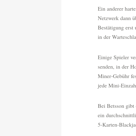
Ein anderer hart
Netzwerk dann übe
Bestätigung erst
in der Warteschl
Einige Spieler v
senden, in der H
Miner‑Gebühr fes
jede Mini‑Einzah
Bei Betsson gibt 
ein durchschnitt
5‑Karten‑Blackjac