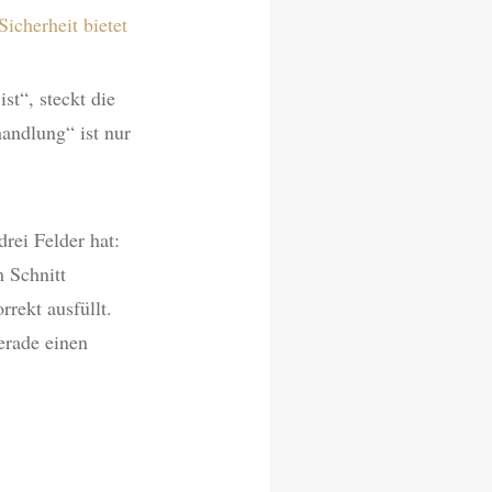
icherheit bietet
st“, steckt die
handlung“ ist nur
rei Felder hat:
m Schnitt
rekt ausfüllt.
erade einen