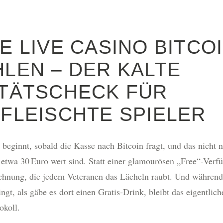
A
T
E
E LIVE CASINO BITCO
G
LEN – DER KALTE
O
R
ITÄTSCHECK FÜR
I
FLEISCHTE SPIELER
E
N
beginnt, sobald die Kasse nach Bitcoin fragt, und das nicht n
etwa 30 Euro wert sind. Statt einer glamourösen „Free“-Verf
chnung, die jedem Veteranen das Lächeln raubt. Und währen
ngt, als gäbe es dort einen Gratis‑Drink, bleibt das eigentlich
okoll.