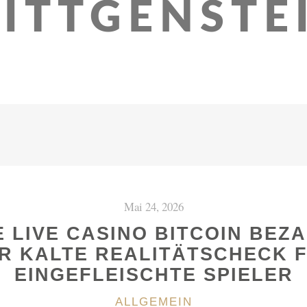
ITTGENSTE
Mai 24, 2026
 LIVE CASINO BITCOIN BEZ
R KALTE REALITÄTSCHECK 
EINGEFLEISCHTE SPIELER
K
ALLGEMEIN