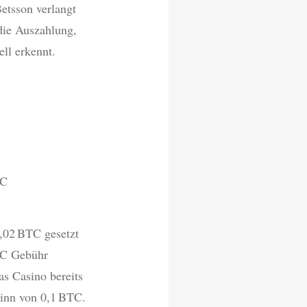
etsson verlangt
die Auszahlung,
ll erkennt.
TC
0,02 BTC gesetzt
BTC Gebühr
s Casino bereits
winn von 0,1 BTC.