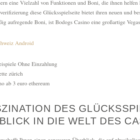
elern eine Vielzahl von Funktionen und Boni, die ihnen helfen
 verifizierung diese Glücksspielseite bietet ihren neuen und b
ßig aufregende Boni, ist Bodogs Casino eine großartige Vegas
chweiz Android
eispiele Ohne Einzahlung
ette zürich
no ab 3 euro ethereum
SZINATION DES GLÜCKSSPI
NBLICK IN DIE WELT DES C
erschafft Ihnen einen genaueren Überblick, die auf physikalis