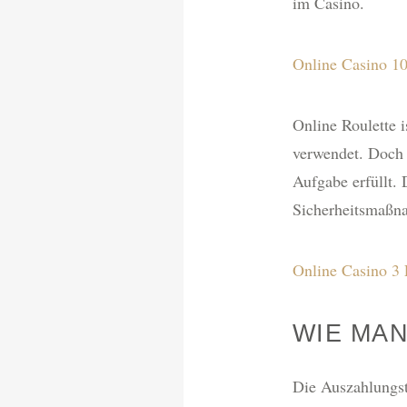
im Casino.
Online Casino 10
Online Roulette i
verwendet. Doch w
Aufgabe erfüllt. 
Sicherheitsmaßna
Online Casino 3 
WIE MAN
Die Auszahlungsta