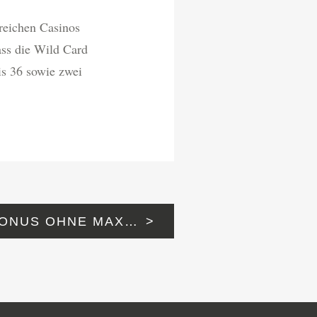
reichen Casinos
ass die Wild Card
is 36 sowie zwei
WILLKOMMENSBONUS OHNE MAXIMALEN GEWINN CASINO – DAS TROSTLOSE MATHE‑MÄRCHEN