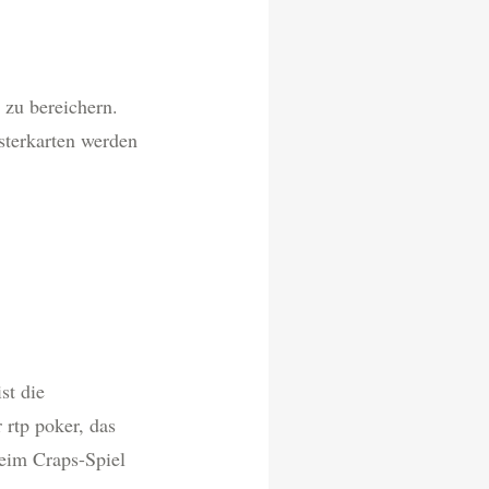
 zu bereichern.
sterkarten werden
st die
 rtp poker, das
eim Craps-Spiel