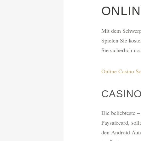
ONLIN
Mit dem Schwerpu
Spielen Sie kost
Sie sicherlich no
Online Casino Sc
CASIN
Die beliebteste –
Paysafecard, soll
den Android Aut