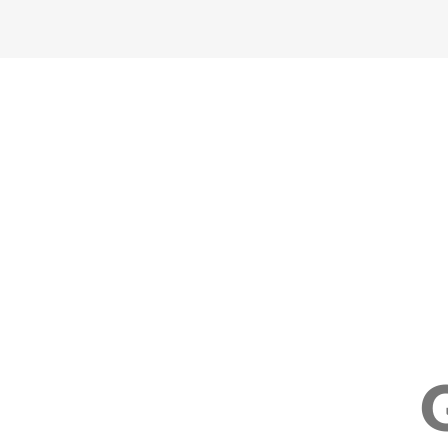
Z
u
m
I
n
h
a
l
t