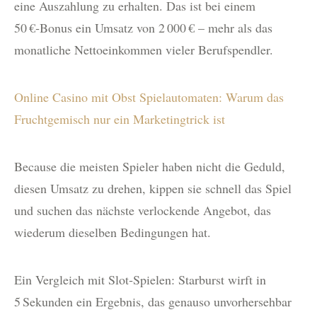
eine Auszahlung zu erhalten. Das ist bei einem
50 €‑Bonus ein Umsatz von 2 000 € – mehr als das
monatliche Nettoeinkommen vieler Berufspendler.
Online Casino mit Obst Spielautomaten: Warum das
Fruchtgemisch nur ein Marketingtrick ist
Because die meisten Spieler haben nicht die Geduld,
diesen Umsatz zu drehen, kippen sie schnell das Spiel
und suchen das nächste verlockende Angebot, das
wiederum dieselben Bedingungen hat.
Ein Vergleich mit Slot‑Spielen: Starburst wirft in
5 Sekunden ein Ergebnis, das genauso unvorhersehbar