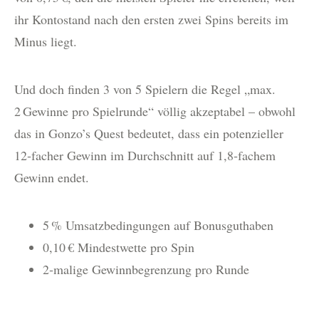
ihr Kontostand nach den ersten zwei Spins bereits im
Minus liegt.
Und doch finden 3 von 5 Spielern die Regel „max.
2 Gewinne pro Spielrunde“ völlig akzeptabel – obwohl
das in Gonzo’s Quest bedeutet, dass ein potenzieller
12‑facher Gewinn im Durchschnitt auf 1,8‑fachem
Gewinn endet.
5 % Umsatzbedingungen auf Bonusguthaben
0,10 € Mindestwette pro Spin
2‑malige Gewinnbegrenzung pro Runde