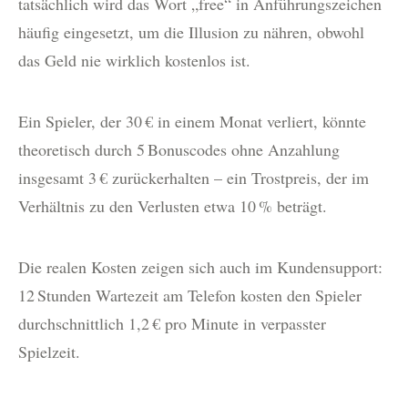
tatsächlich wird das Wort „free“ in Anführungszeichen
häufig eingesetzt, um die Illusion zu nähren, obwohl
das Geld nie wirklich kostenlos ist.
Ein Spieler, der 30 € in einem Monat verliert, könnte
theoretisch durch 5 Bonuscodes ohne Anzahlung
insgesamt 3 € zurückerhalten – ein Trostpreis, der im
Verhältnis zu den Verlusten etwa 10 % beträgt.
Die realen Kosten zeigen sich auch im Kundensupport:
12 Stunden Wartezeit am Telefon kosten den Spieler
durchschnittlich 1,2 € pro Minute in verpasster
Spielzeit.