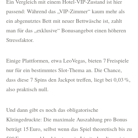
Ein Vergleich mit einem Hotel‑VIP‑Zustand ist hier
passend: Während das „VIP‑Zimmer“ kaum mehr als
ein abgenutztes Bett mit neuer Bettwäsche ist, zahlt
man für das „exklusive“ Bonusangebot einen höheren
Stressfaktor.
Einige Plattformen, etwa LeoVegas, bieten 7 Freispiele
nur für ein bestimmtes Slot‑Thema an. Die Chance,
dass diese 7 Spins den Jackpot treffen, liegt bei 0,03 %,
also praktisch null.
Und dann gibt es noch das obligatorische
Kleingedruckte: Die maximale Auszahlung pro Bonus
beträgt 15 Euro, selbst wenn das Spiel theoretisch bis zu