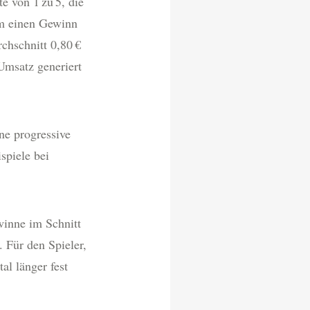
e von 1 zu 5, die
 um einen Gewinn
chschnitt 0,80 €
Umsatz generiert
ne progressive
spiele bei
winne im Schnitt
 Für den Spieler,
al länger fest