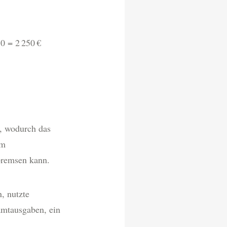
0 = 2 250 €
l, wodurch das
em
bremsen kann.
, nutzte
samtausgaben, ein