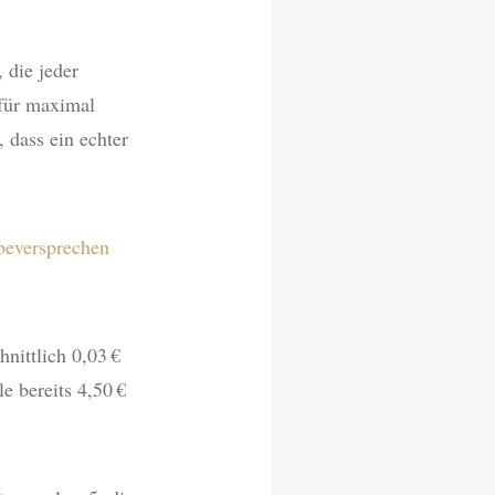
 die jeder
 für maximal
 dass ein echter
beversprechen
hnittlich 0,03 €
le bereits 4,50 €