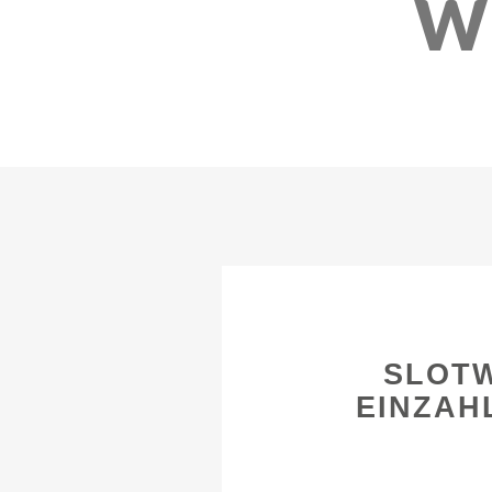
W
SLOTW
EINZAH