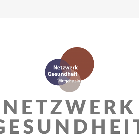
NETZWERK
GESUNDHEI