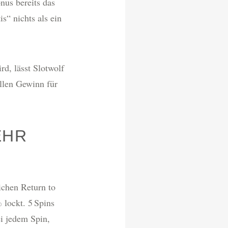
nus bereits das
s“ nichts als ein
rd, lässt Slotwolf
ellen Gewinn für
EHR
ichen Return to
 lockt. 5 Spins
ei jedem Spin,