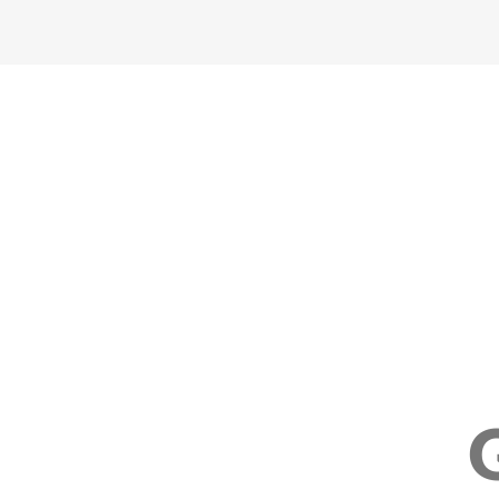
Z
u
m
I
n
h
a
l
t