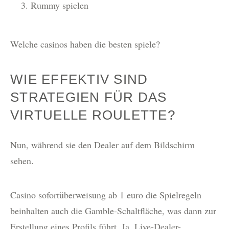
Rummy spielen
Welche casinos haben die besten spiele?
WIE EFFEKTIV SIND
STRATEGIEN FÜR DAS
VIRTUELLE ROULETTE?
Nun, während sie den Dealer auf dem Bildschirm
sehen.
Casino sofortüberweisung ab 1 euro die Spielregeln
beinhalten auch die Gamble-Schaltfläche, was dann zur
Erstellung eines Profils führt. Ja, Live-Dealer-