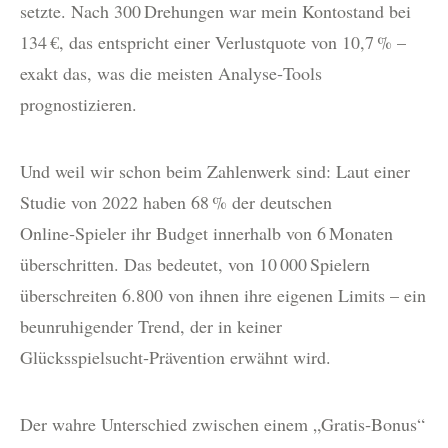
setzte. Nach 300 Drehungen war mein Kontostand bei
134 €, das entspricht einer Verlustquote von 10,7 % –
exakt das, was die meisten Analyse‑Tools
prognostizieren.
Und weil wir schon beim Zahlenwerk sind: Laut einer
Studie von 2022 haben 68 % der deutschen
Online‑Spieler ihr Budget innerhalb von 6 Monaten
überschritten. Das bedeutet, von 10 000 Spielern
überschreiten 6.800 von ihnen ihre eigenen Limits – ein
beunruhigender Trend, der in keiner
Glücksspielsucht‑Prävention erwähnt wird.
Der wahre Unterschied zwischen einem „Gratis‑Bonus“