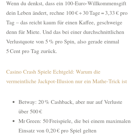
Wenn du denkst, dass ein 100‑Euro‑Willkommensgift
dein Leben ändert, rechne 100 € ÷ 30 Tage = 3,33 € pro
Tag – das reicht kaum für einen Kaffee, geschweige
denn für Miete. Und das bei einer durchschnittlichen
Verlustquote von 5 % pro Spin, also gerade einmal
5 Cent pro Tag zurück.
Casino Crash Spiele Echtgeld: Warum die
vermeintliche Jackpot-Illusion nur ein Mathe‑Trick ist
Betway: 20 % Cashback, aber nur auf Verluste
über 500 €
Mr Green: 50 Freispiele, die bei einem maximalen
Einsatz von 0,20 € pro Spiel gelten