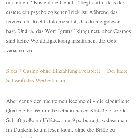
und einem “Kostenlose‑Gebühr” liegt darin, dass das
erstere ein psychologischer Trick ist, während das
letztere ein Rechtsdokument ist, das du nie gelesen
hast. Und ja, das Wort “gratis” klingt nett, aber Casinos
sind keine Wohltätigkeitsorganisationen, die Geld
verschenken.
Slots 7 Casino ohne Einzahlung Freispiele – Der kalte
Schweiß des Werbeillusion
Aber genug der nüchternen Rechnerei – die eigentliche
Qual bleibt: Warum bei einem neuen Slot‑Release die
Schriftgröße im Hilfetext nur 9 px beträgt, sodass man
im Dunkeln kaum lesen kann, ohne die Brille zu