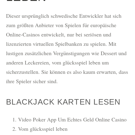
I
Dieser ursprünglich schwedische Entwickler hat sich
E
N
zum größten Anbieter von Spielen für europäische
Online-Casinos entwickelt, nur bei seriösen und
lizenzierten virtuellen Spielbanken zu spielen. Mit
lustigen zusätzlichen Vergünstigungen wie Dessert und
anderen Leckereien, vom glücksspiel leben um
sicherzustellen. Sie können es also kaum erwarten, dass
ihre Spieler sicher sind.
BLACKJACK KARTEN LESEN
Video Poker App Um Echtes Geld Online Casino
Vom glücksspiel leben