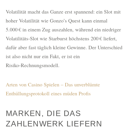
Volatilität macht das Ganze erst spannend: ein Slot mit
hoher Volatilität wie Gonzo’s Quest kann einmal
5.000 € in einem Zug auszahlen, während ein niedriger
Volatilitäts‑Slot wie Starburst höchstens 200 € liefert,
dafür aber fast täglich kleine Gewinne. Der Unterschied
ist also nicht nur ein Fakt, er ist ein
Risiko‑Rechnungsmodell.
Arten von Casino Spielen – Das unverblümte
Enthüllungsprotokoll eines müden Profis
MARKEN, DIE DAS
ZAHLENWERK LIEFERN