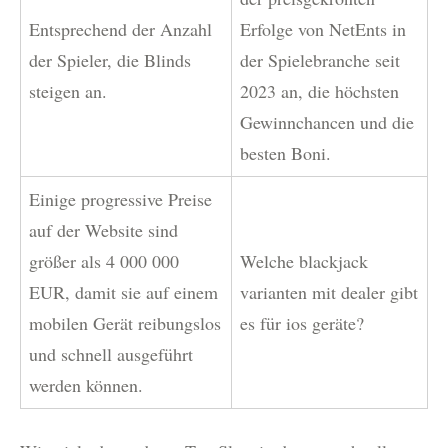
Entsprechend der Anzahl
Erfolge von NetEnts in
der Spieler, die Blinds
der Spielebranche seit
steigen an.
2023 an, die höchsten
Gewinnchancen und die
besten Boni.
Einige progressive Preise
auf der Website sind
größer als 4 000 000
Welche blackjack
EUR, damit sie auf einem
varianten mit dealer gibt
mobilen Gerät reibungslos
es für ios geräte?
und schnell ausgeführt
werden können.