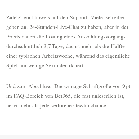
Zuletzt ein Hinweis auf den Support: Viele Betreiber
geben an, 24‑Stunden‑Live‑Chat zu haben, aber in der
Praxis dauert die Lösung eines Auszahlungsvorgangs
durchschnittlich 3,7 Tage, das ist mehr als die Hälfte
einer typischen Arbeitswoche, während das eigentliche
Spiel nur wenige Sekunden dauert.
Und zum Abschluss: Die winzige Schriftgröße von 9 pt
im FAQ‑Bereich von Bet365, die fast unleserlich ist,
nervt mehr als jede verlorene Gewinnchance.