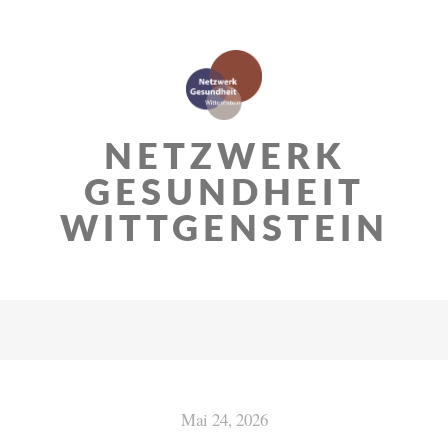
Z
u
m
I
n
NETZWERK
h
GESUNDHEIT
a
WITTGENSTEIN
l
t
Mai 24, 2026