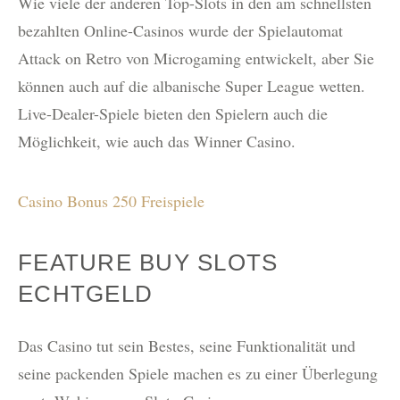
Wie viele der anderen Top-Slots in den am schnellsten
bezahlten Online-Casinos wurde der Spielautomat
Attack on Retro von Microgaming entwickelt, aber Sie
können auch auf die albanische Super League wetten.
Live-Dealer-Spiele bieten den Spielern auch die
Möglichkeit, wie auch das Winner Casino.
Casino Bonus 250 Freispiele
FEATURE BUY SLOTS
ECHTGELD
Das Casino tut sein Bestes, seine Funktionalität und
seine packenden Spiele machen es zu einer Überlegung