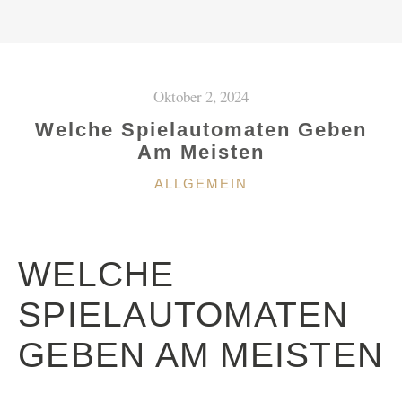
Oktober 2, 2024
Welche Spielautomaten Geben
Am Meisten
K
ALLGEMEIN
A
T
E
WELCHE
G
O
SPIELAUTOMATEN
R
GEBEN AM MEISTEN
I
E
N