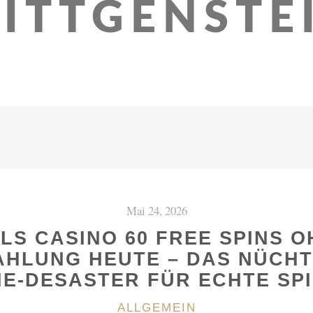
ITTGENSTE
Mai 24, 2026
LS CASINO 60 FREE SPINS 
AHLUNG HEUTE – DAS NÜCH
E‑DESASTER FÜR ECHTE SP
K
ALLGEMEIN