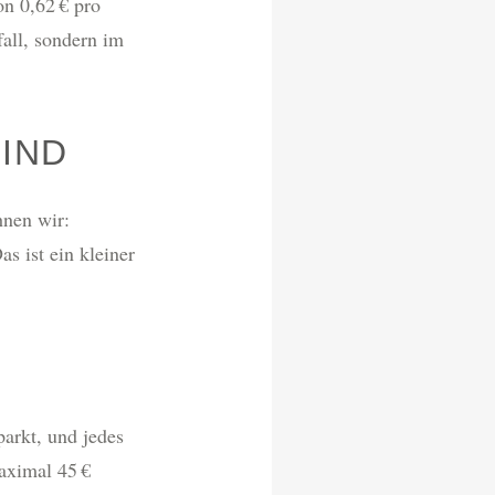
on 0,62 € pro
fall, sondern im
SIND
hnen wir:
s ist ein kleiner
parkt, und jedes
aximal 45 €