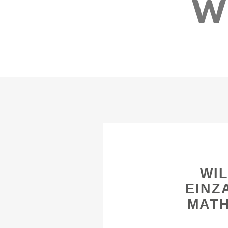
W
WIL
EINZ
MATH