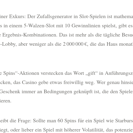
ner Exkurs: Der Zufallsgenerator in Slot‑Spielen ist mathema
 in einem 5‑Walzen‑Slot mit 10 Gewinnlinien spielst, gibt e
 Ergebnis‑Kombinationen. Das ist mehr als die tägliche Besu
‑Lobby, aber weniger als die 2 000 000 €, die das Haus mona
e Spins“-Aktionen verstecken das Wort „gift“ in Anführungs
cken, das Casino gebe etwas freiwillig weg. Wer genau hinsie
 Geschenk immer an Bedingungen geknüpft ist, die den Spieler
ieren.
eibt die Frage: Sollte man 60 Spins für ein Spiel wie Starbur
egt, oder lieber ein Spiel mit höherer Volatilität, das potenzie