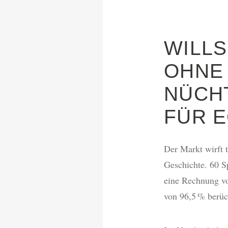
WILLS
OHNE 
NÜCH
FÜR E
Der Markt wirft t
Geschichte. 60 Sp
eine Rechnung vo
von 96,5 % berück