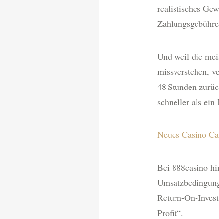
realistisches Gew
Zahlungsgebühre
Und weil die mei
missverstehen, v
48 Stunden zurück
schneller als e
Neues Casino Cas
Bei 888casino hi
Umsatzbedingung
Return‑On‑Investm
Profit“.