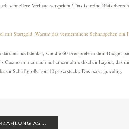
ch schnellere Verluste verspricht? Das ist reine Risikoberec
el mit Startgeld: Warum das vermeintliche Schnäppchen ein Hi
darüber nachdenkst, wie die 60 Freispiele in dein Budget pas
lls Casino immer noch auf einem altmodischen Layout, das di
baren Schriftgröße von 10 pt versteckt. Das nervt gewaltig.
CASINO 4 EURO EINZAHLUNG ASTROPAY